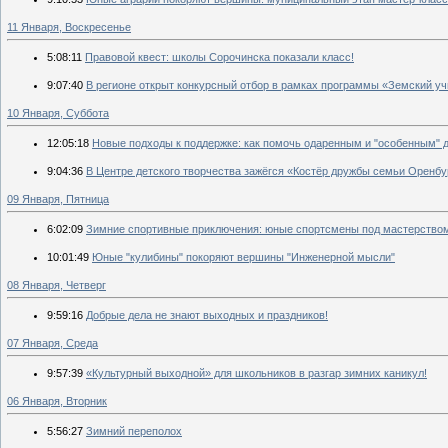
11 Января, Воскресенье
5:08:11
Правовой квест: школы Сорочинска показали класс!
9:07:40
В регионе открыт конкурсный отбор в рамках программы «Земский у
10 Января, Суббота
12:05:18
Новые подходы к поддержке: как помочь одаренным и "особенным" 
9:04:36
В Центре детского творчества зажёгся «Костёр дружбы семьи Оренбу
09 Января, Пятница
6:02:09
Зимние спортивные приключения: юные спортсмены под мастерством
10:01:49
Юные "кулибины" покоряют вершины "Инженерной мысли"
08 Января, Четверг
9:59:16
Добрые дела не знают выходных и праздников!
07 Января, Среда
9:57:39
«Культурный выходной» для школьников в разгар зимних каникул!
06 Января, Вторник
5:56:27
Зимний переполох