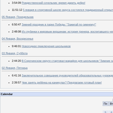
3:54:09
Рождественский сочельник: время дарить добро!
11:51:12
5 января в спортивной школе округа состоялся традиционный откры
05 Января, Понедельник
6:50:47
Зимний праздник в парке Победы: "Зажигай по-зимнему!"
2:48:08
Из глубинки к мировым вершинам: история тренера, воспитавшего ч
04 Января, Воскресенье
9:46:01
Новогоднее приключения школьников
03 Января, Суббота
2:44:20
В Сорочинском округе стартовал марафон для школьников "Зимние з
02 Января, Пятница
6:41:16
Заключительное совещание руководителей образовательных учрежден
2:39:57
Чем занять ребёнка на каникулах? Предлагаем готовый план!
Calendar
Пн
Вт
5
6