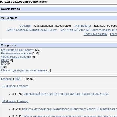
[
Отдел образования Сорочинск
]
Форма входа
Меню сайта
События
Официальная информация
План работы
Дошкольное обр
МКУ "Городской методический центр"
МКУ "Единый учетный центр учреждений 
Полезные ссылки
Гост
Categories
Муниципальные новости
[762]
Региональные новости
[150]
Федеральные новости
[95]
ФГОС
[0]
ЕГЭ
[0]
1
[0]
СМИ о годе педагога и наставника
[0]
Главная
»
2026
»
Январь
31 Января, Суббота
8:17:36
Сорочинский округ чествует своих лучших педагогов 2026 года!
30 Января, Пятница
3:02:11
Конкурс методических материалов «Навстречу Уралу». Приглашаем п
3:01:41
Работа учеников из Сорочинска вошла в число лучших на конкурсе «