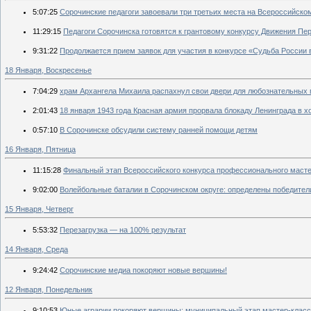
5:07:25
Сорочинские педагоги завоевали три третьих места на Всероссийско
11:29:15
Педагоги Сорочинска готовятся к грантовому конкурсу Движения Пе
9:31:22
Продолжается прием заявок для участия в конкурсе «Судьба России 
18 Января, Воскресенье
7:04:29
храм Архангела Михаила распахнул свои двери для любознательных г
2:01:43
18 января 1943 года Красная армия прорвала блокаду Ленинграда в х
0:57:10
В Сорочинске обсудили систему ранней помощи детям
16 Января, Пятница
11:15:28
Финальный этап Всероссийского конкурса профессионального маст
9:02:00
Волейбольные баталии в Сорочинском округе: определены победител
15 Января, Четверг
5:53:32
Перезагрузка — на 100% результат
14 Января, Среда
9:24:42
Сорочинские медиа покоряют новые вершины!
12 Января, Понедельник
9:10:53
Юные аграрии покоряют вершины: муниципальный этап мастер-класса