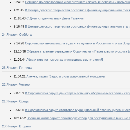
6:24:02
Семинар по образованию и воспитанию: ключевые аспекты и возможн
4:21:45
В Центре детского творчества состоялся финал муниципального фес
11:18:43
С Днем студенчества и Днем Татьяны!
9:16:49
В Центре детского творчества состоялся финал муниципального этап
24 Января, Суббота
7:14:28
Сорочинская школа вошла в десятку лучших в России по итогам Всер
12:10:38
Образовательные учреждения Сорочинска и Перевальского округа (
11:08:44
Лёгких гирь на помостах и успешных выступлений!
23 Января, Пятница
11:04:21
А ну-ка, парни! Задор и сила допризывной молодежи
22 Января, Четверг
9:07:59
В Сорочинском округе дан старт месячнику оборонно-массовой и спо
21 Января, Среда
5:56:00
В Сорочинском округе стартовал муниципальный этап конкурса «Во
10:14:52
Военный комиссариат производит отбор для поступления в высшие
20 Января, Вторник