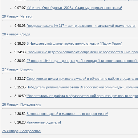
9:07:07
«Учитель Оренбуржья- 2026»: Старт муниципального этапа!
29 Января, Четверг
9:40:03
Городская школа № 117 – центр развития читательской грамотности!
28 Января, Среда
6:38:33
В Николаевской школе торжественно открыли "Парту Героя"
9:34:33
Сорочинские педагоги осваивают современные образовательные прос
9:30:02
27 января 1944 года – день, когда Ленинград был окончательно освоб
27 Января, Вторник
8:23:17
Сорочинская школа признана лучшей в области по работе с родителя
3:15:35
Победитель регионального этапа Всероссийской олимпиады школьни
3:10:59
"Воспитательная работа в образовательной организации: новые подх
26 Января, Понедельник
4:30:52
Безопасность детей в машине — это вопрос жизни!
8:26:23
Уважаемые родители!
25 Января, Воскресенье