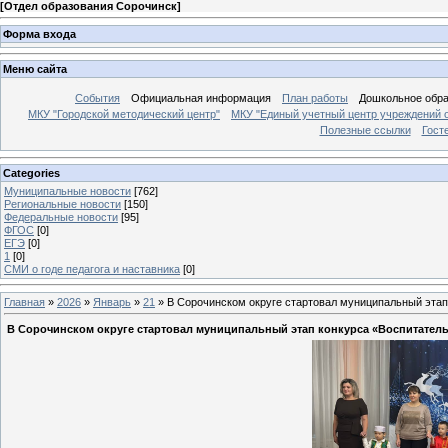
[
Отдел образования Сорочинск
]
Форма входа
Меню сайта
События
Официальная информация
План работы
Дошкольное обр
МКУ "Городской методический центр"
МКУ "Единый учетный центр учреждений 
Полезные ссылки
Гост
Categories
Муниципальные новости
[762]
Региональные новости
[150]
Федеральные новости
[95]
ФГОС
[0]
ЕГЭ
[0]
1
[0]
СМИ о годе педагога и наставника
[0]
Главная
»
2026
»
Январь
»
21
» В Сорочинском округе стартовал муниципальный эта
В Сорочинском округе стартовал муниципальный этап конкурса «Воспитател