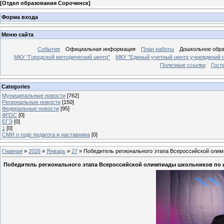
[
Отдел образования Сорочинск
]
Форма входа
Меню сайта
События
Официальная информация
План работы
Дошкольное обр
МКУ "Городской методический центр"
МКУ "Единый учетный центр учреждений 
Полезные ссылки
Гост
Categories
Муниципальные новости
[762]
Региональные новости
[150]
Федеральные новости
[95]
ФГОС
[0]
ЕГЭ
[0]
1
[0]
СМИ о годе педагога и наставника
[0]
Главная
»
2026
»
Январь
»
27
» Победитель регионального этапа Всероссийской оли
Победитель регионального этапа Всероссийской олимпиады школьников по