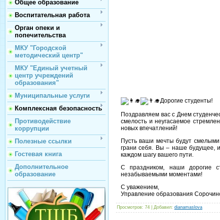
Общее образование
Воспитательная работа
Орган опеки и
попечительства
МКУ "Городской
методический центр"
МКУ "Единый учетный
центр учреждений
образования"
Муниципальные услуги
Дорогие студенты!
Комплексная безопасность
Поздравляем вас с Днем студенче
Противодействие
смелость и неугасаемое стремле
новых впечатлений!
коррупции
Пусть ваши мечты будут смелыми,
Полезные ссылки
грани себя. Вы – наше будущее, 
Гостевая книга
каждом шагу вашего пути.
Дополнительное
С праздником, наши дорогие 
образование
незабываемыми моментами!
С уважением,
Управление образования Сорочинск
Просмотров
: 74 |
Добавил
:
dianamaslova