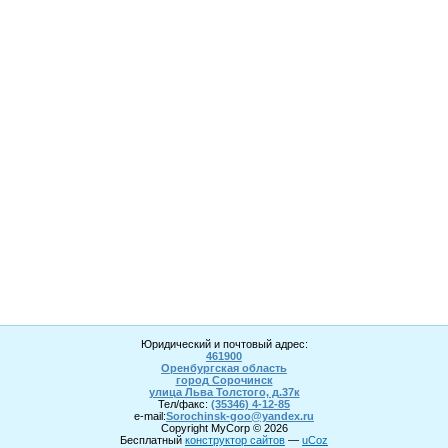
Юридический и почтовый адрес:
461900
Оренбургская область
город Сорочинск
улица Льва Толстого, д.37к
Тел/факс:
(35346) 4-1
2
-85
e-mail:
Sorochinsk
-goo@yandex.ru
Copyright MyCorp © 2026
Бесплатный
конструктор сайтов
—
uCoz