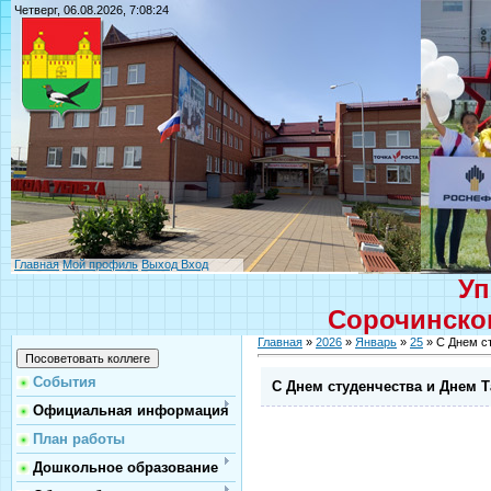
Четверг, 06.08.2026, 7:08:24
Главная
Мой профиль
Выход
Вход
Уп
Сорочинског
Главная
»
2026
»
Январь
»
25
» С Днем с
События
С Днем студенчества и Днем 
Официальная информация
План работы
Дошкольное образование