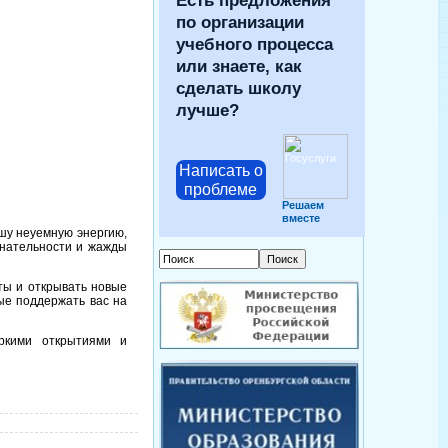
Есть предложения
по организации
учебного процесса
или знаете, как
сделать школу
лучше?
Написать о
проблеме
Решаем
вместе
шу неуемную энергию,
знательности и жажды
ты и открывать новые
вые поддержать вас на
ркими открытиями и