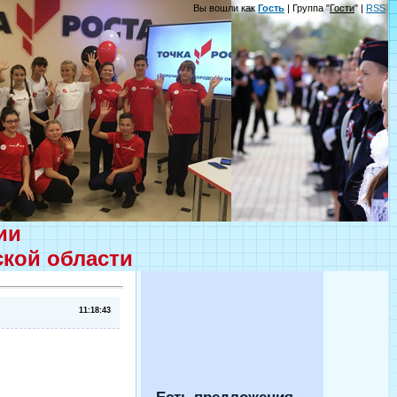
Вы вошли как
Гость
| Группа "
Гости
" |
RSS
ции
ской области
11:18:43