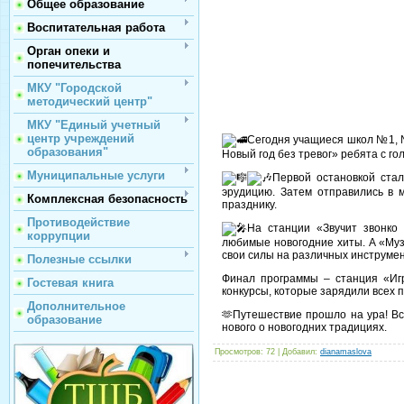
Общее образование
Воспитательная работа
Орган опеки и
попечительства
МКУ "Городской
методический центр"
МКУ "Единый учетный
центр учреждений
Сегодня учащиеся школ №1, 
образования"
Новый год без тревог» ребята с го
Муниципальные услуги
Первой остановкой стал
эрудицию. Затем отправились в 
Комплексная безопасность
празднику.
Противодействие
На станции «Звучит звонко
коррупции
любимые новогодние хиты. А «Муз
свои силы на различных инструмен
Полезные ссылки
Финал программы – станция «Иг
Гостевая книга
конкурсы, которые зарядили всех 
Дополнительное
🫶Путешествие прошло на ура! Вс
образование
нового о новогодних традициях.
Просмотров
: 72 |
Добавил
:
dianamaslova