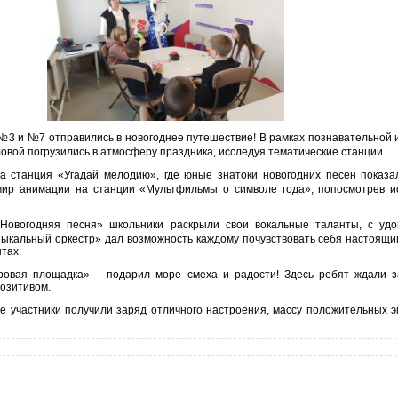
№3 и №7 отправились в новогоднее путешествие! В рамках познавательной 
ловой погрузились в атмосферу праздника, исследуя тематические станции.
а станция «Угадай мелодию», где юные знатоки новогодних песен показ
мир анимации на станции «Мультфильмы о символе года», попосмотрев и
 Новогодняя песня» школьники раскрыли свои вокальные таланты, с удо
ыкальный оркестр» дал возможность каждому почувствовать себя настоящи
тах.
ровая площадка» – подарил море смеха и радости! Здесь ребят ждали з
позитивом.
е участники получили заряд отличного настроения, массу положительных э