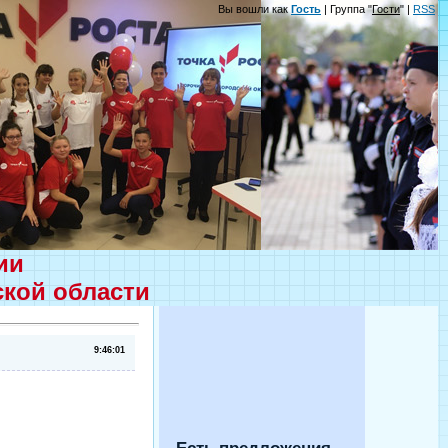
Вы вошли как
Гость
| Группа "
Гости
" |
RSS
ции
ской области
9:46:01