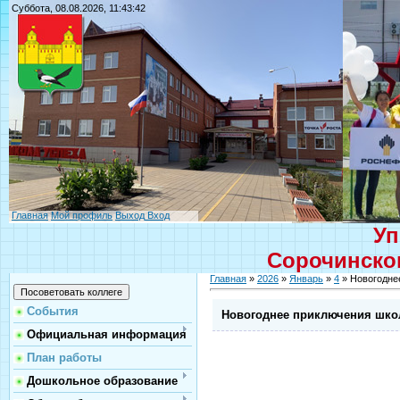
Суббота, 08.08.2026, 11:43:42
Главная
Мой профиль
Выход
Вход
Уп
Сорочинског
Главная
»
2026
»
Январь
»
4
» Новогодне
События
Новогоднее приключения шко
Официальная информация
План работы
Дошкольное образование