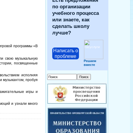
Есть предложения
по организации
учебного процесса
или знаете, как
сделать школу
лучше?
игровой программы «В
Написать о
проблеме
али свою музыкальную
Решаем
стории, посвященные
вместе
вольствием исполняя
м музыкантом, пробуя
ажигательные игры и
моций и узнали много