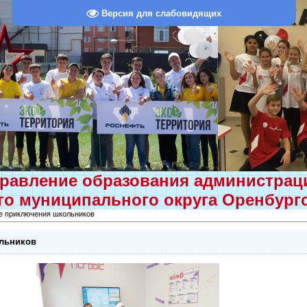
Версия для слабовидящих
равление образования администра
о муниципального округа Оренбург
е приключения школьников
льников