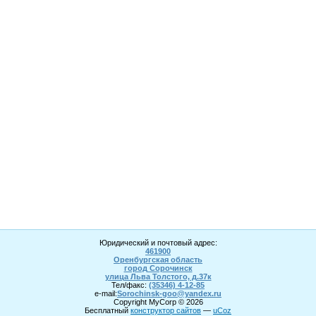
Юридический и почтовый адрес:
461900
Оренбургская область
город Сорочинск
улица Льва Толстого, д.37к
Тел/факс:
(35346) 4-1
2
-85
e-mail:
Sorochinsk
-goo@yandex.ru
Copyright MyCorp © 2026
Бесплатный
конструктор сайтов
—
uCoz