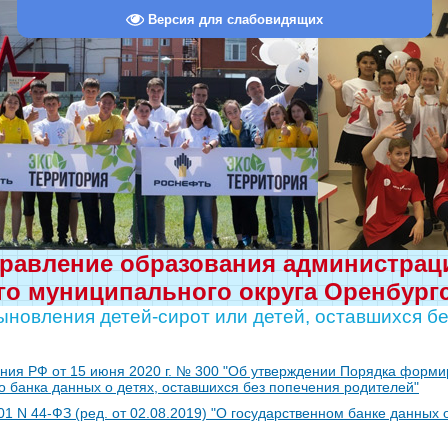
Версия для слабовидящих
равление образования администра
о муниципального округа Оренбург
ыновления детей-сирот или детей, оставшихся б
ния РФ от 15 июня 2020 г. № 300 "Об утверждении Порядка форми
о банка данных о детях, оставшихся без попечения родителей"
1 N 44-ФЗ (ред. от 02.08.2019) "О государственном банке данных 