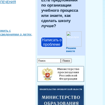
Есть предложения
ОПЕЧЕНИЯ
по организации
учебного процесса
или знаете, как
сделать школу
лучше?
омить с
 сведениями о детях,
Написать о
проблеме
Решаем
вместе