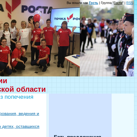
Вы вошли как
Гость
| Группа "
Гости
" |
RSS
ции
ской области
ез попечения
рования, ведения и
о детях, оставшихся