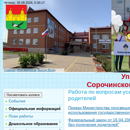
Четверг, 06.08.2026, 5:30:17
Главная
Мой профиль
Выход
Вход
Уп
Сорочинског
Работа по вопросам ус
родителей
События
Приказ Министерства просвеще
Официальная информация
использования государственног
План работы
Федеральный закон от 16.04.200
Дошкольное образование
без попечения родителей"