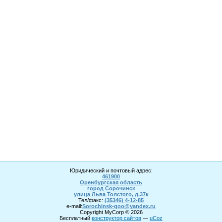
Юридический и почтовый адрес:
461900
Оренбургская область
город Сорочинск
улица Льва Толстого, д.37к
Тел/факс:
(35346) 4-1
2
-85
e-mail:
Sorochinsk
-goo@yandex.ru
Copyright MyCorp © 2026
Бесплатный
конструктор сайтов
—
uCoz