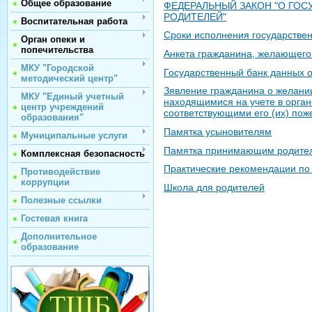
Общее образование
ФЕДЕРАЛЬНЫЙ ЗАКОН "О ГОС
РОДИТЕЛЕЙ"
Воспитательная работа
Сроки исполнения государстве
Орган опеки и
попечительства
Анкета гражданина, желающего
МКУ "Городской
Государственный банк данных о
методический центр"
Зявление гражданина о желании
МКУ "Единый учетный
находящимися на учете в орган
центр учреждений
соответствующими его (их) по
образования"
Памятка усыновителям
Муниципальные услуги
Памятка принимающим родите
Комплексная безопасность
Практические рекомендации по
Противодействие
коррупции
Школа для родителей
Полезные ссылки
Гостевая книга
Дополнительное
образование