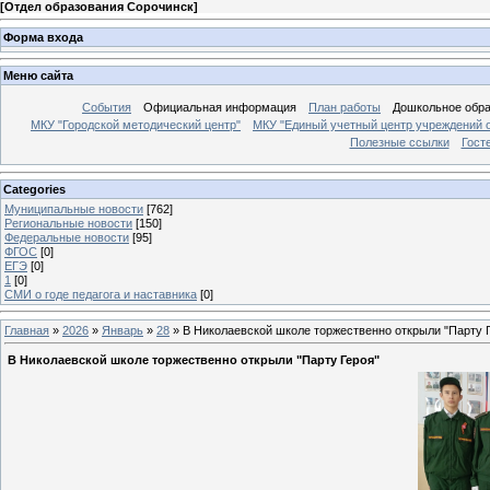
[
Отдел образования Сорочинск
]
Форма входа
Меню сайта
События
Официальная информация
План работы
Дошкольное обр
МКУ "Городской методический центр"
МКУ "Единый учетный центр учреждений 
Полезные ссылки
Гост
Categories
Муниципальные новости
[762]
Региональные новости
[150]
Федеральные новости
[95]
ФГОС
[0]
ЕГЭ
[0]
1
[0]
СМИ о годе педагога и наставника
[0]
Главная
»
2026
»
Январь
»
28
» В Николаевской школе торжественно открыли "Парту 
В Николаевской школе торжественно открыли "Парту Героя"