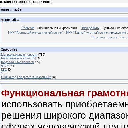
[
Отдел образования Сорочинск
]
Вход на сайт
Меню сайта
События
Официальная информация
План работы
Дошкольное обр
МКУ "Городской методический центр"
МКУ "Единый учетный центр учреждений 
Полезные ссылки
Гост
Categories
Муниципальные новости
[762]
Региональные новости
[150]
Федеральные новости
[95]
ФГОС
[0]
ЕГЭ
[0]
1
[0]
СМИ о годе педагога и наставника
[0]
Функциональная грамотн
использовать приобретаемы
решения широкого диапазо
сферах человеческой деят