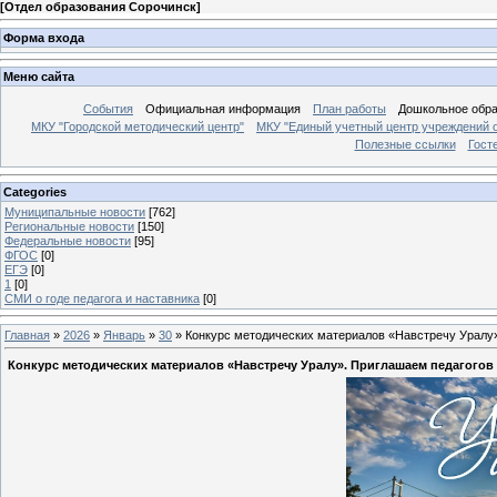
[
Отдел образования Сорочинск
]
Форма входа
Меню сайта
События
Официальная информация
План работы
Дошкольное обр
МКУ "Городской методический центр"
МКУ "Единый учетный центр учреждений 
Полезные ссылки
Гост
Categories
Муниципальные новости
[762]
Региональные новости
[150]
Федеральные новости
[95]
ФГОС
[0]
ЕГЭ
[0]
1
[0]
СМИ о годе педагога и наставника
[0]
Главная
»
2026
»
Январь
»
30
» Конкурс методических материалов «Навстречу Уралу»
Конкурс методических материалов «Навстречу Уралу». Приглашаем педагогов