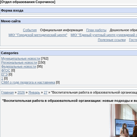
[
Отдел образования Сорочинск
]
Форма входа
Меню сайта
События
Официальная информация
План работы
Дошкольное обр
МКУ "Городской методический центр"
МКУ "Единый учетный центр учреждений 
Полезные ссылки
Гост
Categories
Муниципальные новости
[762]
Региональные новости
[150]
Федеральные новости
[95]
ФГОС
[0]
ЕГЭ
[0]
1
[0]
СМИ о годе педагога и наставника
[0]
Главная
»
2026
»
Январь
»
27
» "Воспитательная работа в образовательной организац
"Воспитательная работа в образовательной организации: новые подходы и 