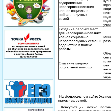
куль
оздоровления
здра
несовершеннолетних
соци
членов социально
ниже
неблагополучных
подв
семей
под
у
Создание рабочих мест
для несовершеннолетних
членов социально
Мини
неблагополучных семей и
ра
содействие в поиске
работы
Обла
семь
план
Оказание медико-
цент
социальной помощи
несо
лече
уч
На федеральном сайте Усынови
приемных семей.
Консультации можно получи
названием
«Консультации пс