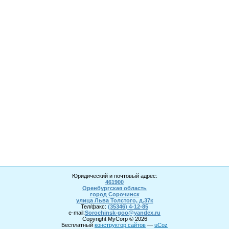
Юридический и почтовый адрес:
461900
Оренбургская область
город Сорочинск
улица Льва Толстого, д.37к
Тел/факс:
(35346) 4-1
2
-85
e-mail:
Sorochinsk
-goo@yandex.ru
Copyright MyCorp © 2026
Бесплатный
конструктор сайтов
—
uCoz