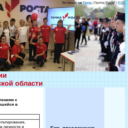
Вы вошли как
Гость
| Группа "
Гости
" |
RSS
ции
ской области
лениям с
вшейся в
ультирование,
а личности и