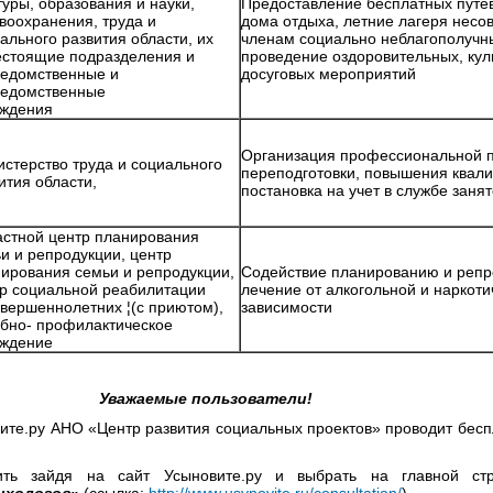
туры, образования и науки,
Предоставление бесплатных путев
воохранения, труда и
дома отдыха, летние лагеря нес
ального развития области, их
членам социально неблагополучн
стоящие подразделения и
проведение оздоровительных, кул
едомственные и
досуговых меропри
ведомственные
чреждения
Организация профессиональной п
стерство труда и социального
переподготовки, повышения квал
звития области,
постановка на учет в службе з
стной центр планирования
и и репродукции, центр
ирования семьи и репродукции,
Содействие планированию и репр
р социальной реабилитации
лечение от алкогольной и наркоти
вершеннолетних ¦(с приютом),
зависимости
бно- профилактическое
реждение
Уважаемые пользователи!
те.ру АНО «Центр развития социальных проектов» проводит бесп
ть зайдя на сайт Усыновите.ру и выбрать на главной ст
ихологов»
(ссылка:
http://www.usynovite.ru/consultation/
)