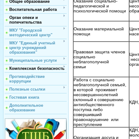
Оказание социально-
Цент
Общее образование
педагогической и
несо
Воспитательная работа
психологической помощи
обра
Орган опеки и
попечительства
Оказание материальной
Цент
МКУ "Городской
помощи
нас
методический центр"
МКУ "Единый учетный
центр учреждений
Правовая защита членов
образования"
Цент
социально
несо
Муниципальные услуги
неблагополучной
орга
семьи
Комплексная безопасность
Противодействие
Работа с социально
коррупции
неблагополучной семьей,
Полезные ссылки
в которой проживает
несовершеннолетний
Гостевая книга
склонный к совершению
КДН
антиобщественного
Дополнительное
поступка либо
образование
совершивший
правонарушение или
преступление
КДН,
моло
Организация досуга и