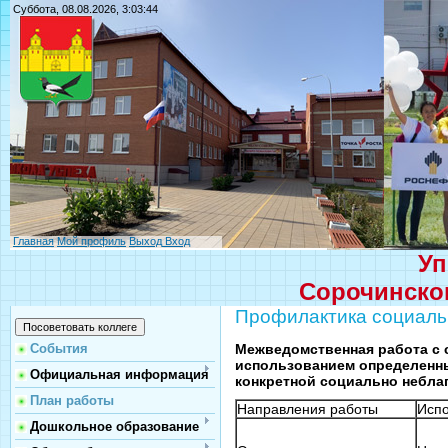
Суббота, 08.08.2026, 3:03:44
Главная
Мой профиль
Выход
Вход
Уп
Сорочинског
Профилактика социаль
Межведомственная работа с 
События
использованием определенн
Официальная информация
конкретной социально небла
План работы
Направления работы
Исп
Дошкольное образование