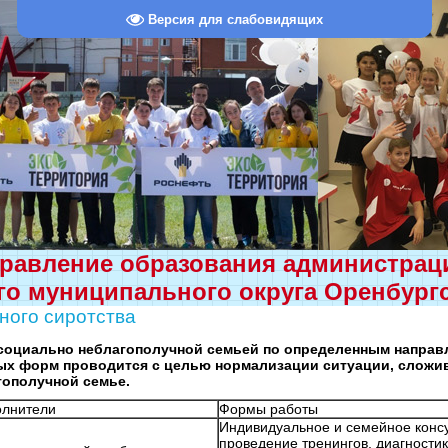
Версия для слабовидящих
равление образования администра
о муниципального округа Оренбург
ного сиротства
социально неблагополучной семьей по определенным направ
ых форм проводится с целью нормализации ситуации, сложи
гополучной семье.
олнители
Формы работы
Индивидуальное и семейное конс
проведение тренингов, диагностик