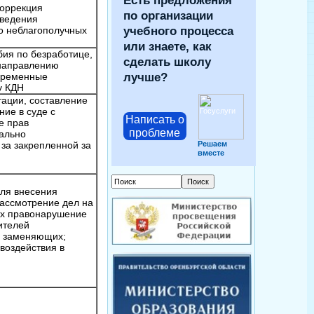
Есть предложения
коррекция
по организации
оведения
учебного процесса
о неблагополучных
или знаете, как
ия по безработице,
сделать школу
 направлению
лучше?
овременные
тайству КДН
ации, составление
ние в суде с
Написать о
е прав
проблеме
ально
Решаем
 за закрепленной за
вместе
дью
ля внесения
рассмотрение дел на
х правонарушение
ителей
х заменяющих;
воздействия в
ательством