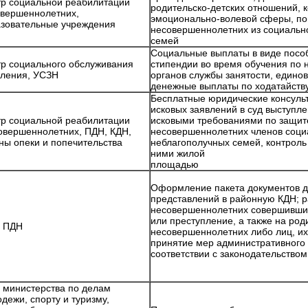
р социальной реабилитации
родительско-детских отношений, 
вершеннолетних,
эмоционально-волевой сферы, п
зовательные учреждения
несовершеннолетних из социальн
семей
Социальные выплаты в виде пособ
р социального обслуживания
стипендии во время обучения по
еления, УСЗН
органов службы занятости, един
денежные выплаты по хода
Бесплатные юридические консульт
исковых заявлений в суд выступле
р социальной реабилитации
исковыми требованиями по защит
вершеннолетних, ПДН, КДН,
несовершеннолетних членов соци
ны опеки и попечительства
неблагополучных семей, контроль
ними жилой
площа
Оформление пакета документов д
представлений в районную КДН; 
несовершеннолетних совершивши
или преступление, а также на род
, ПДН
несовершеннолетних либо лиц, и
принятие мер административного 
соответствии с законод
 министерства по делам
дежи, спорту и туризму,