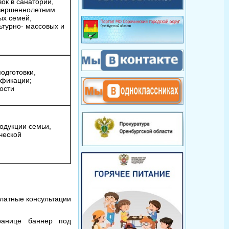
ок в санатории,
овершеннолетним
ых семей,
ьтурно- массовых и
ятий
одготовки,
ификации;
анятости
одукции семьи,
ческой
латные консультации
ранице баннер под