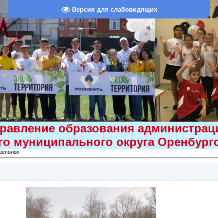
Версия для слабовидящих
равление образования администра
о муниципального округа Оренбург
реполох