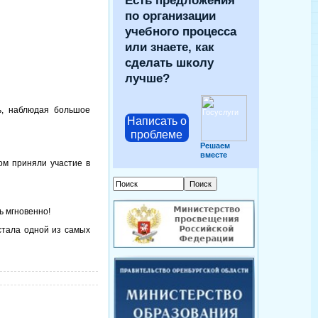
Есть предложения
по организации
учебного процесса
или знаете, как
сделать школу
лучше?
ь, наблюдая большое
Написать о
проблеме
Решаем
вместе
ом приняли участие в
ь мгновенно!
стала одной из самых