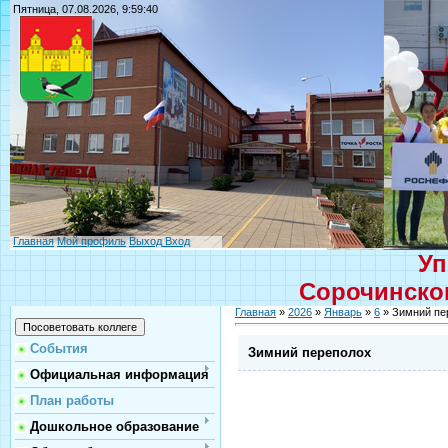
Пятница, 07.08.2026, 9:59:40
Главная
Мой профиль
Выход
Вход
Уп
Сорочинског
Главная
»
2026
»
Январь
»
6
» Зимний пе
События
Зимний переполох
Официальная информация
План работы
Дошкольное образование