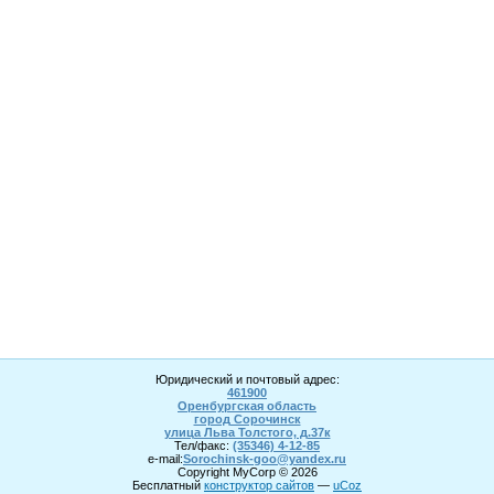
Юридический и почтовый адрес:
461900
Оренбургская область
город Сорочинск
улица Льва Толстого, д.37к
Тел/факс:
(35346) 4-1
2
-85
e-mail:
Sorochinsk
-goo@yandex.ru
Copyright MyCorp © 2026
Бесплатный
конструктор сайтов
—
uCoz