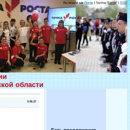
Вы вошли как
Гость
| Группа "
Гости
" |
RSS
ции
ской области
5:56:27