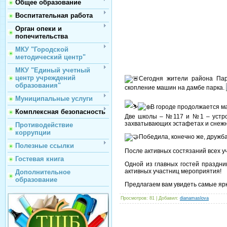
Общее образование
Воспитательная работа
Орган опеки и
попечительства
МКУ "Городской
методический центр"
МКУ "Единый учетный
центр учреждений
Сегодня жители района Пар
образования"
скопление машин на дамбе парка.
Муниципальные услуги
В городе продолжается м
Комплексная безопасность
Две школы – №117 и №1 – устрои
захватывающих эстафетах и снежн
Противодействие
коррупции
Победила, конечно же, дружб
Полезные ссылки
После активных состязаний всех у
Гостевая книга
Одной из главных гостей праздни
активных участниц мероприятия!
Дополнительное
образование
Предлагаем вам увидеть самые ярк
Просмотров
: 81 |
Добавил
:
dianamaslova