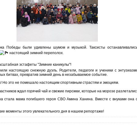
ка Победы были удивлены шумом и музыкой. Таксисты останавливалис
настоящий зимний переполох.
асштабная эстафеты "Зимние каникулы"!
ли настоящую снежную дуэль. Родители, педагоги и ученики с энтузиазм
ых битвах, превратив зимний день в незабываемое событие.
а! Но это не помешало настоящим спортивным страстям и эмоциям.
частников ждал горячий чай и свежие пирожки, которые на морозе разлеталис
ка стала мама погибшего героя СВО Амина Ханина. Вместе с внуками она 
ие моменты этого увлекательного дня в нашем репортаже!