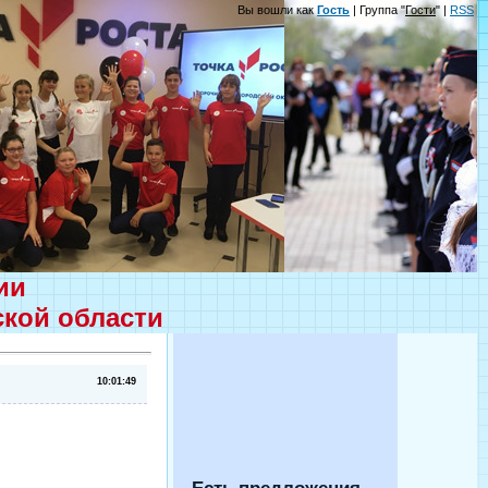
Вы вошли как
Гость
| Группа "
Гости
" |
RSS
ции
ской области
10:01:49