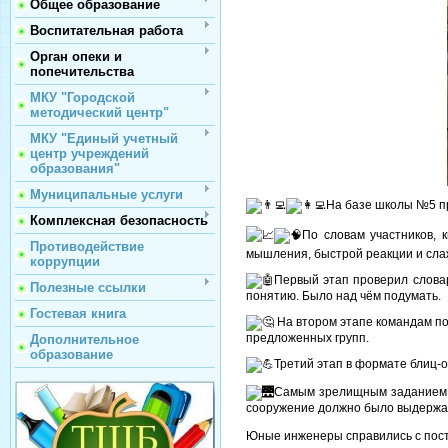
Общее образование
Воспитательная работа
Орган опеки и
попечительства
МКУ "Городской
методический центр"
МКУ "Единый учетный
центр учреждений
образования"
Муниципальные услуги
На базе школы №5 п
Комплексная безопасность
По словам участников, 
Противодействие
мышления, быстрой реакции и сла
коррупции
Первый этап проверил слова
Полезные ссылки
понятию. Было над чём подумать.
Гостевая книга
На втором этапе командам п
предложенных групп.
Дополнительное
образование
Третий этап в формате блиц-о
Самым зрелищным заданием т
сооружение должно было выдержа
Юные инженеры справились с пос