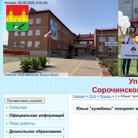
Четверг, 06.08.2026, 6:01:59
Главная
Мой профиль
Выход
Вход
Уп
Сорочинског
Главная
»
2026
»
Январь
»
9
» Юные "кул
События
Юные "кулибины" покоряют 
Официальная информация
План работы
Дошкольное образование