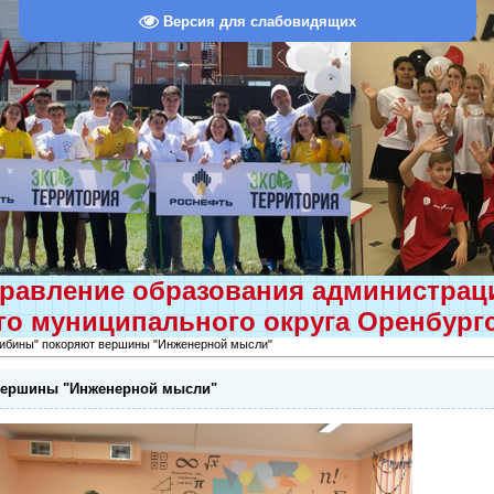
Версия для слабовидящих
равление образования администра
о муниципального округа Оренбург
ибины" покоряют вершины "Инженерной мысли"
вершины "Инженерной мысли"