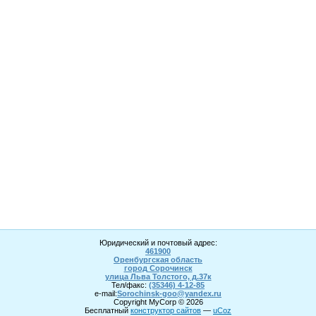
Юридический и почтовый адрес:
461900
Оренбургская область
город Сорочинск
улица Льва Толстого, д.37к
Тел/факс:
(35346) 4-1
2
-85
e-mail:
Sorochinsk
-goo@yandex.ru
Copyright MyCorp © 2026
Бесплатный
конструктор сайтов
—
uCoz