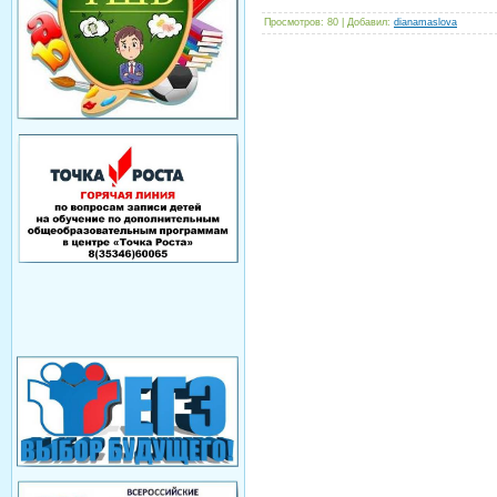
Просмотров
: 80 |
Добавил
:
dianamaslova