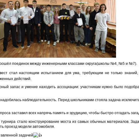
рошёл поединок между инженерными классами округа(школы №4, №5 и №7).
квест стал настоящим испытанием для ума, требующим не только знаний,
женных действий.
рный запас и умение находить ассоциации: участникам нужно было подобра
онадобилась наблюдательность. Перед школьниками стояла задача исключит
проса заставил всех напрячь память и эрудицию, чтобы быстро отгадать заг
урнира стало конструирование моста из самых обычных материалов. Задач
ть проезд модели автомобиля.
тавленной задачей