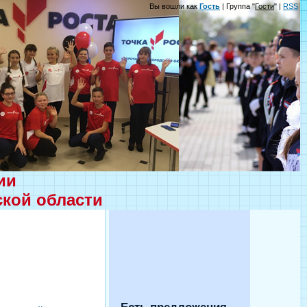
Вы вошли как
Гость
| Группа "
Гости
" |
RSS
ции
ской области