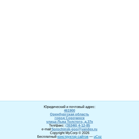
Юридический и почтовый адрес:
461900
Оренбургская область
город Сорочинск
улица Льва Толстого, д.37к
Тел/факс:
(35346) 4-1
2
-85
e-mail:
Sorochinsk
-goo@yandex.ru
Copyright MyCorp © 2026
Бесплатный
конструктор сайтов
—
uCoz