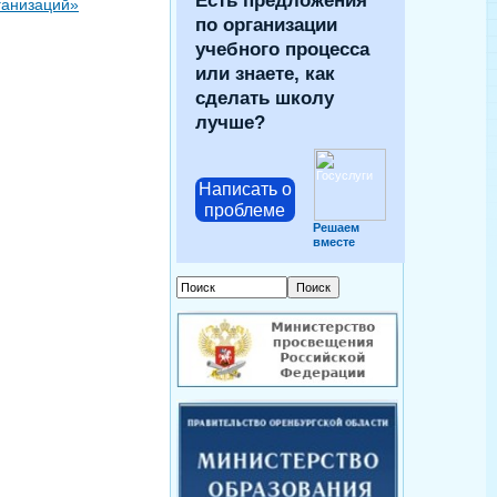
Есть предложения
ганизаций»
по организации
учебного процесса
или знаете, как
сделать школу
лучше?
Написать о
проблеме
Решаем
вместе