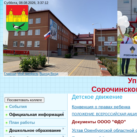
Суббота, 08.08.2026, 3:37:12
Главная
Мой профиль
Выход
Вход
Уп
Сорочинског
Детское движение
Конвенция о правах ребенка
События
Официальная информация
ПОЛОЖЕНИЕ_ВСЕРОССИЙСКАЯ АКЦИ
Документы ОООО "ФДО"
План работы
Устав Оренбургской областной 
Дошкольное образование