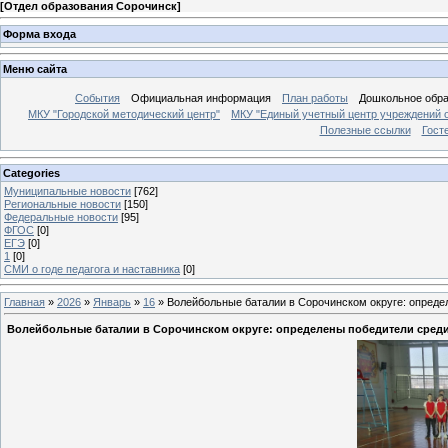
[
Отдел образования Сорочинск
]
Форма входа
Меню сайта
События
Официальная информация
План работы
Дошкольное обр
МКУ "Городской методический центр"
МКУ "Единый учетный центр учреждений 
Полезные ссылки
Гост
Categories
Муниципальные новости
[762]
Региональные новости
[150]
Федеральные новости
[95]
ФГОС
[0]
ЕГЭ
[0]
1
[0]
СМИ о годе педагога и наставника
[0]
Главная
»
2026
»
Январь
»
16
» Волейбольные баталии в Сорочинском округе: опреде
Волейбольные баталии в Сорочинском округе: определены победители сред