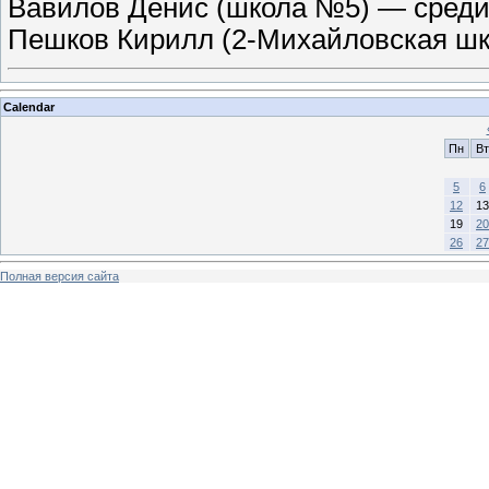
Вавилов Денис (школа №5) — среди 
Пешков Кирилл (2-Михайловская шк
Calendar
Пн
Вт
5
6
12
13
19
20
26
27
Полная версия сайта