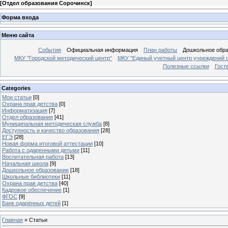
[
Отдел образования Сорочинск
]
Форма входа
Меню сайта
События
Официальная информация
План работы
Дошкольное обр
МКУ "Городской методический центр"
МКУ "Единый учетный центр учреждений 
Полезные ссылки
Гост
Categories
Мои статьи
[0]
Охрана прав детства
[0]
Информатизация
[7]
Отдел образования
[41]
Муниципальная методическая служба
[8]
Доступность и качество образования
[28]
ЕГЭ
[28]
Новая форма итоговой аттестации
[10]
Работа с одаренными детьми
[11]
Воспитательная работа
[13]
Начальная школа
[9]
Дошкольное образование
[18]
Школьные библиотеки
[11]
Охрана прав детства
[40]
Кадровое обеспечение
[1]
ФГОС
[9]
Банк одарённых детей
[1]
Главная
»
Статьи