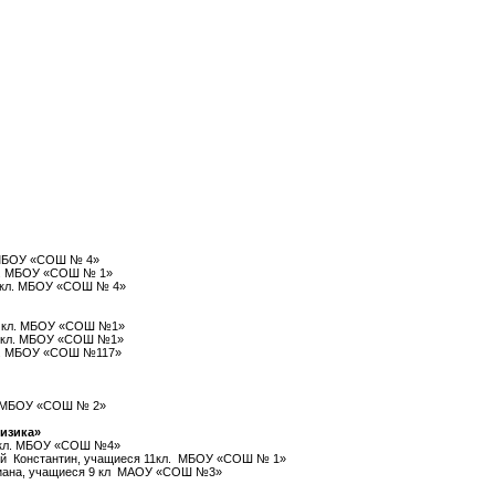
. МБОУ «СОШ № 4»
кл. МБОУ «СОШ № 1»
 2кл. МБОУ «СОШ № 4»
 8 кл. МБОУ «СОШ №1»
11 кл. МБОУ «СОШ №1»
9кл. МБОУ «СОШ №117»
л. МБОУ «СОШ № 2»
изика»
11кл. МБОУ «СОШ №4»
ский Константин, учащиеся 11кл. МБОУ «СОШ № 1»
 Диана, учащиеся 9 кл МАОУ «СОШ №3»