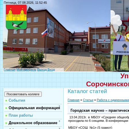
Пятница, 07.08.2026, 11:52:45
Главная
Мой профиль
Выход
Вход
Уп
Сорочинског
Каталог статей
Главная
»
Статьи
»
Работа с одаренными
События
Официальная информация
Городская научно – практиче
План работы
13.04.2013г. в МБОУ «Средняя общеоб
проходила по 6 секциям. В конференции
Дошкольное образование
МБОУ «СОШ №1» (5 грамот)