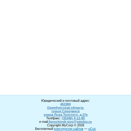
Юридический и почтовый адрес:
461900
Оренбургская область
город Сорочинск
улица Льва Толстого, д.37к
Тел/факс:
(35346) 4-1
2
-85
e-mail:
Sorochinsk
-goo@yandex.ru
Copyright MyCorp © 2026
Бесплатный
конструктор сайтов
—
uCoz