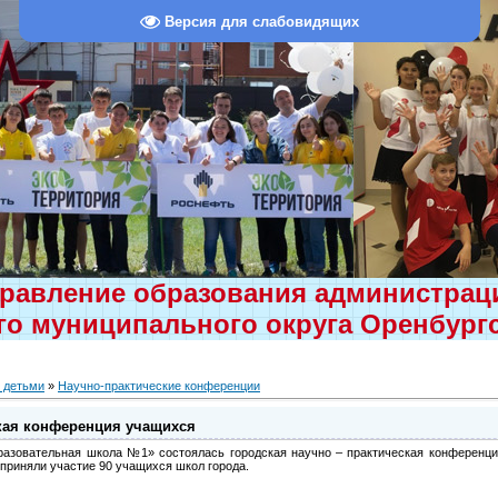
Версия для слабовидящих
равление образования администра
о муниципального округа Оренбург
 детьми
»
Научно-практические конференции
ская конференция учащихся
разовательная школа №1» состоялась городская научно – практическая конференц
 приняли участие 90 учащихся школ города.