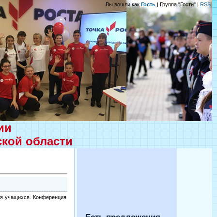
Вы вошли как
Гость
| Группа "
Гости
" |
RSS
ции
ской области
ия учащихся. Конференция