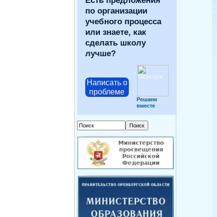
Есть предложения
по организации
учебного процесса
или знаете, как
сделать школу
лучше?
Написать о
проблеме
Решаем
вместе