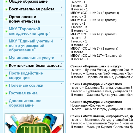
Общее образование
I место -1
II место - 3
Воспитательная работа
III место - 1
МБОУ «СОШ № 2» (2 грамоты)
Орган опеки и
I место - 2
МБОУ «СОШ № 3» (5 грамот)
попечительства
I место -1
II место - 3
МКУ "Городской
III место - 1
методический центр"
МБОУ «СОШ № 4» (5 грамот)
I место - 2
МКУ "Единый учетный
II место - 1
III место - 2
центр учреждений
МБОУ «СОШ № 7» (1 грамота)
образования"
III место - 1
МБОУ «СОШ № 117» (1 грамота)
Муниципальные услуги
III место – 1
Комплексная безопасность
Секция «Первые шаги в науку»
I место – Лунева Елена, учащаяся 2кл
Противодействие
II место – Коновалов Глеб, учащийся 3
III место – Черепанов Данил, учащийся
коррупции
Секция «Культура и искусство»
Полезные ссылки
I место – Сазонова Татьяна, учащаяся
II место – Курбатова Юлия, учащаяся 
Гостевая книга
III место - Хаирова Луиза, учащаяся 
Дополнительное
Секция «Культура и искусство»
образование
Номинация «Бизнес – план»
I место – Акимов Игорь, учащийся 10к
Секция «Математика, информатика, ф
I место – Манжосов Артур, учащийся 
II место – Красильников Сергей, Янов
III место – Мальцев Кирилл, Салимова