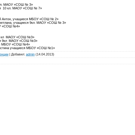
7кл. МАОУ «СОШ № 3»
ся 10 кл. МАОУ «СОШ № 7»
кий Антон, учащиеся МБОУ «СОШ № 2»
 Светлана, учащиеся 9кл. МАОУ «СОШ № 3»
БОУ «СОШ №4»
я 9 кл МАОУ «СОШ №3»
аяся 9кл МАОУ «СОШ №3»
яся МБОУ «СОШ №4»
 Кристина учащиеся МБОУ «СОШ №1»
енции
|
Добавил
:
admin
(14.04.2013)