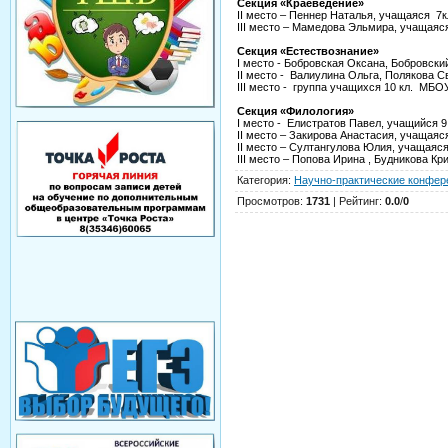
Секция «Краеведение»
II место – Пеннер Наталья, учащаяся 
III место – Мамедова Эльмира, учащая
Секция «Естествознание»
I место - Бобровская Оксана, Бобровс
II место - Валиулина Ольга, Полякова
III место - группа учащихся 10 кл. М
Секция «Филология»
I место - Елистратов Павел, учащийс
II место – Закирова Анастасия, учащ
II место – Султангулова Юлия, учаща
III место – Попова Ирина , Будникова
Категория
:
Научно-практические конфер
Просмотров
:
1731
|
Рейтинг
:
0.0
/
0