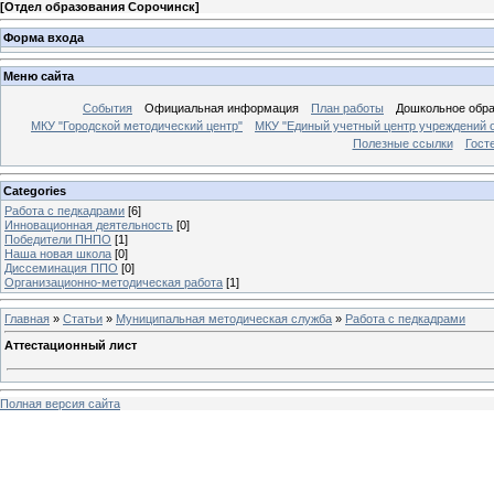
[
Отдел образования Сорочинск
]
Форма входа
Меню сайта
События
Официальная информация
План работы
Дошкольное обр
МКУ "Городской методический центр"
МКУ "Единый учетный центр учреждений 
Полезные ссылки
Гост
Categories
Работа с педкадрами
[6]
Инновационная деятельность
[0]
Победители ПНПО
[1]
Наша новая школа
[0]
Диссеминация ППО
[0]
Организационно-методическая работа
[1]
Главная
»
Статьи
»
Муниципальная методическая служба
»
Работа с педкадрами
Аттестационный лист
Полная версия сайта