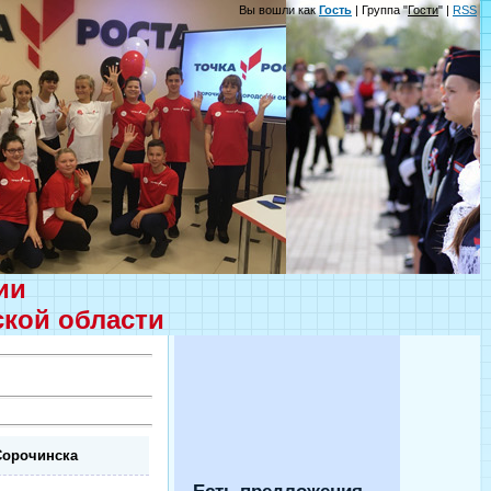
Вы вошли как
Гость
| Группа "
Гости
" |
RSS
ции
ской области
 Сорочинска