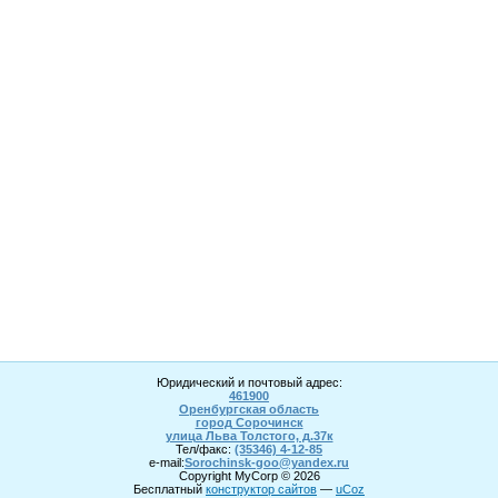
Юридический и почтовый адрес:
461900
Оренбургская область
город Сорочинск
улица Льва Толстого, д.37к
Тел/факс:
(35346) 4-1
2
-85
e-mail:
Sorochinsk
-goo@yandex.ru
Copyright MyCorp © 2026
Бесплатный
конструктор сайтов
—
uCoz