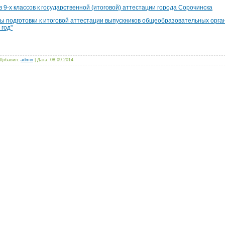
 9-х классов к государственной (итоговой) аттестации города Сорочинска
ы подготовки к итоговой аттестации выпускников общеобразовательных орга
год"
 Добавил:
admin
| Дата:
08.09.2014