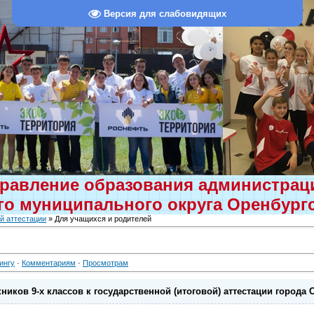
Версия для слабовидящих
равление образования администра
о муниципального округа Оренбург
й аттестации
» Для учащихся и родителей
ингу
·
Комментариям
·
Просмотрам
иков 9-х классов к государственной (итоговой) аттестации города