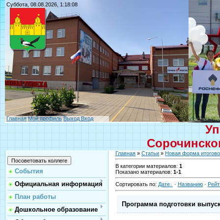
Суббота, 08.08.2026, 1:18:08
Главная
Мой профиль
Выход
Вход
Уп
Сорочинског
Главная
»
Статьи
»
Новая форма итогово
В категории материалов
:
1
События
Показано материалов
:
1-1
Официальная информация
Сортировать по
:
Дате
·
Названию
·
Рейт
План работы
Программа подготовки выпускн
Дошкольное образование