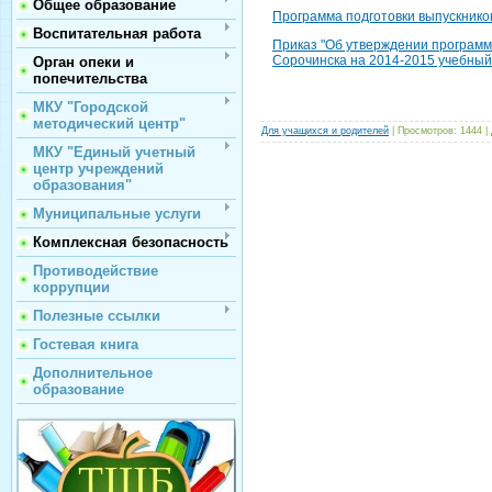
Общее образование
Программа подготовки выпускников
Воспитательная работа
Приказ "Об утверждении программ
Сорочинска на 2014-2015 учебный 
Орган опеки и
попечительства
МКУ "Городской
методический центр"
Для учащихся и родителей
| Просмотров: 1444 |
МКУ "Единый учетный
центр учреждений
образования"
Муниципальные услуги
Комплексная безопасность
Противодействие
коррупции
Полезные ссылки
Гостевая книга
Дополнительное
образование