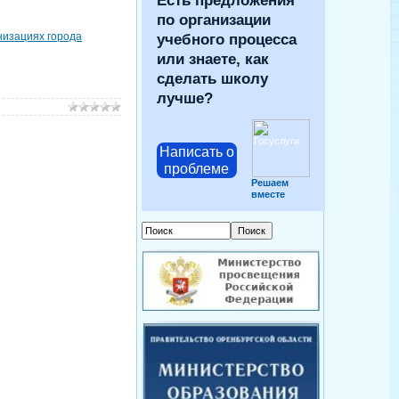
Есть предложения
по организации
низациях города
учебного процесса
или знаете, как
сделать школу
лучше?
Написать о
проблеме
Решаем
вместе