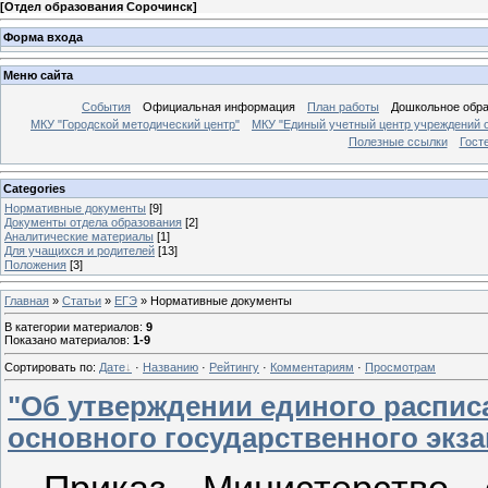
[
Отдел образования Сорочинск
]
Форма входа
Меню сайта
События
Официальная информация
План работы
Дошкольное обр
МКУ "Городской методический центр"
МКУ "Единый учетный центр учреждений 
Полезные ссылки
Гост
Categories
Нормативные документы
[9]
Документы отдела образования
[2]
Аналитические материалы
[1]
Для учащихся и родителей
[13]
Положения
[3]
Главная
»
Статьи
»
ЕГЭ
» Нормативные документы
В категории материалов
:
9
Показано материалов
:
1-9
Сортировать по
:
Дате
·
Названию
·
Рейтингу
·
Комментариям
·
Просмотрам
"Об утверждении единого распис
основного государственного экз