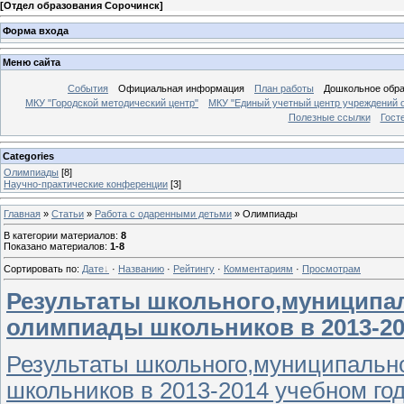
[
Отдел образования Сорочинск
]
Форма входа
Меню сайта
События
Официальная информация
План работы
Дошкольное обр
МКУ "Городской методический центр"
МКУ "Единый учетный центр учреждений 
Полезные ссылки
Гост
Categories
Олимпиады
[8]
Научно-практические конференции
[3]
Главная
»
Статьи
»
Работа с одаренными детьми
» Олимпиады
В категории материалов
:
8
Показано материалов
:
1-8
Сортировать по
:
Дате
·
Названию
·
Рейтингу
·
Комментариям
·
Просмотрам
Результаты школьного,муниципа
олимпиады школьников в 2013-20
Результаты школьного,муниципальн
школьников в 2013-2014 учебном го