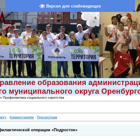
Версия для слабовидящих
равление образования администра
о муниципального округа Оренбург
» Профилактика социального сиротства
ингу
·
Комментариям
·
Просмотрам
филактической операции «Подросток»