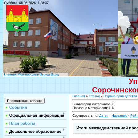
Суббота, 08.08.2026, 1:28:37
Главная
Мой профиль
Выход
Вход
Уп
Сорочинског
Главная
»
Статьи
»
Охрана прав детства
В категории материалов
:
6
События
Показано материалов
:
1-6
Официальная информация
Сортировать по
:
Дате
·
Названию
·
Рейт
План работы
Итоги межведомственной про
Дошкольное образование