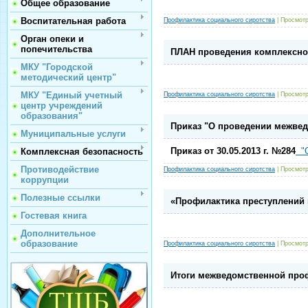
Общее образование
Воспитательная работа
Профилактика социального сиротства
| Просмотр
Орган опеки и
попечительства
ПЛАН проведения комплексно
МКУ "Городской
методический центр"
МКУ "Единый учетный
Профилактика социального сиротства
| Просмотр
центр учреждений
образования"
Приказ "О проведении межвед
Муниципальные услуги
Приказ от 30.05.2013 г. №284
"О
Комплексная безопасность
Противодействие
Профилактика социального сиротства
| Просмотр
коррупции
Полезные ссылки
«Профилактика преступлений
Гостевая книга
Дополнительное
образование
Профилактика социального сиротства
| Просмотр
Итоги межведомственной проф