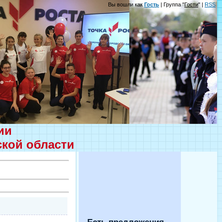
Вы вошли как
Гость
| Группа "
Гости
" |
RSS
ции
ской области