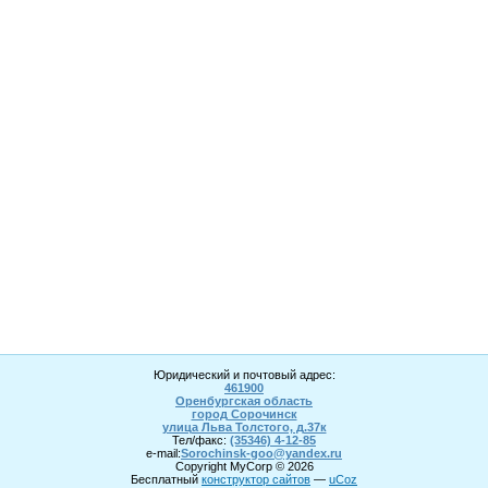
Юридический и почтовый адрес:
461900
Оренбургская область
город Сорочинск
улица Льва Толстого, д.37к
Тел/факс:
(35346) 4-1
2
-85
e-mail:
Sorochinsk
-goo@yandex.ru
Copyright MyCorp © 2026
Бесплатный
конструктор сайтов
—
uCoz