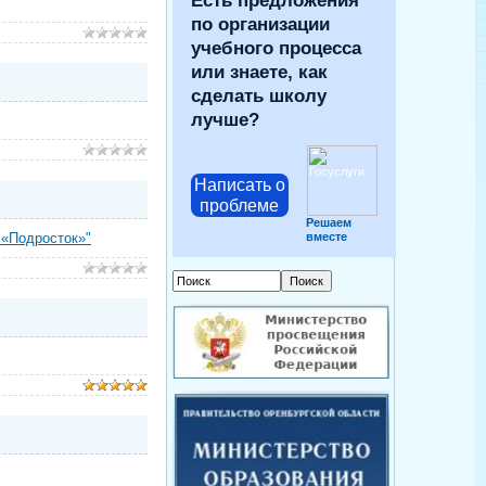
Есть предложения
по организации
учебного процесса
или знаете, как
сделать школу
лучше?
Написать о
проблеме
Решаем
 «Подросток»"
вместе