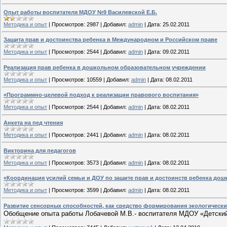
Опыт работы воспитателя МДОУ №9 Василевской Е.Б.
Методика и опыт
|
Просмотров:
2987
|
Добавил:
admin
|
Дата:
25.02.2011
Защита прав и достоинства ребенка в Международном и Российском праве
Методика и опыт
|
Просмотров:
2544
|
Добавил:
admin
|
Дата:
09.02.2011
Реализация прав ребенка в дошкольном образовательном учреждении
Методика и опыт
|
Просмотров:
10559
|
Добавил:
admin
|
Дата:
08.02.2011
«Программно-целевой подход к реализации правового воспитания»
Методика и опыт
|
Просмотров:
2544
|
Добавил:
admin
|
Дата:
08.02.2011
Анкета на пед чтения
Методика и опыт
|
Просмотров:
2441
|
Добавил:
admin
|
Дата:
08.02.2011
Викторина для педагогов
Методика и опыт
|
Просмотров:
3573
|
Добавил:
admin
|
Дата:
08.02.2011
«Координация усилий семьи и ДОУ по защите прав и достоинств ребенка дош
Методика и опыт
|
Просмотров:
3599
|
Добавил:
admin
|
Дата:
08.02.2011
Развитие сенсорных способностей, как средство формирования экологическ
Обобщение опыта работы Лобачевой М.В.- воспитателя МДОУ «Детски