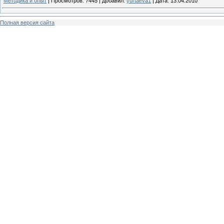
Методика и опыт
|
Просмотров:
7445
|
Добавил:
yurtaeva1
|
Дата:
13.04.2010
Полная версия сайта