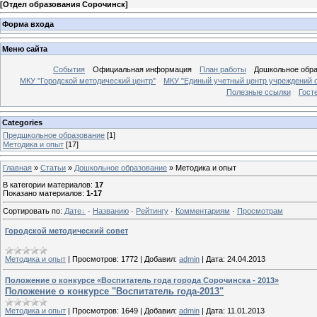
[
Отдел образования Сорочинск
]
Форма входа
Меню сайта
События
Официальная информация
План работы
Дошкольное обр
МКУ "Городской методический центр"
МКУ "Единый учетный центр учреждений 
Полезные ссылки
Гост
Categories
Предшкольное образование
[1]
Методика и опыт
[17]
Главная
»
Статьи
»
Дошкольное образование
» Методика и опыт
В категории материалов
:
17
Показано материалов
:
1-17
Сортировать по
:
Дате
·
Названию
·
Рейтингу
·
Комментариям
·
Просмотрам
Городской методический совет
Методика и опыт
|
Просмотров:
1772
|
Добавил:
admin
|
Дата:
24.04.2013
Положение о конкурсе «Воспитатель года города Сорочинска - 2013»
Положение о конкурсе "Воспитатель года-2013"
Методика и опыт
|
Просмотров:
1649
|
Добавил:
admin
|
Дата:
11.01.2013