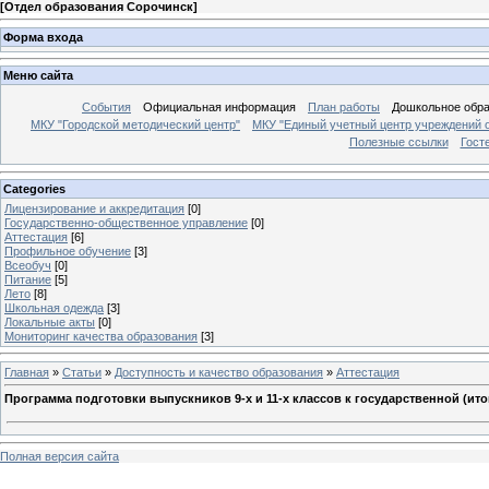
[
Отдел образования Сорочинск
]
Форма входа
Меню сайта
События
Официальная информация
План работы
Дошкольное обр
МКУ "Городской методический центр"
МКУ "Единый учетный центр учреждений 
Полезные ссылки
Гост
Categories
Лицензирование и аккредитация
[0]
Государственно-общественное управление
[0]
Аттестация
[6]
Профильное обучение
[3]
Всеобуч
[0]
Питание
[5]
Лето
[8]
Школьная одежда
[3]
Локальные акты
[0]
Мониторинг качества образования
[3]
Главная
»
Статьи
»
Доступность и качество образования
»
Аттестация
Программа подготовки выпускников 9-х и 11-х классов к государственной (ито
Полная версия сайта