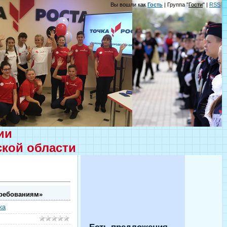
Вы вошли как
Гость
| Группа "
Гости
" |
RSS
ции
ской области
требованиям»
ка