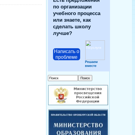
Есть предложения
по организации
учебного процесса
или знаете, как
сделать школу
лучше?
Написать о
проблеме
Решаем
вместе