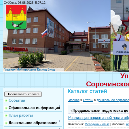
Суббота, 08.08.2026, 5:07:12
Главная
Мой профиль
Выход
Вход
Уп
Сорочинског
Каталог статей
Главная
»
Статьи
»
Дошкольное образов
События
Официальная информация
«Предшкольная подготовка де
План работы
Реализация вариативной части о
Дошкольное образование
Категория
:
Методика и опыт
|
Добавил
:
a