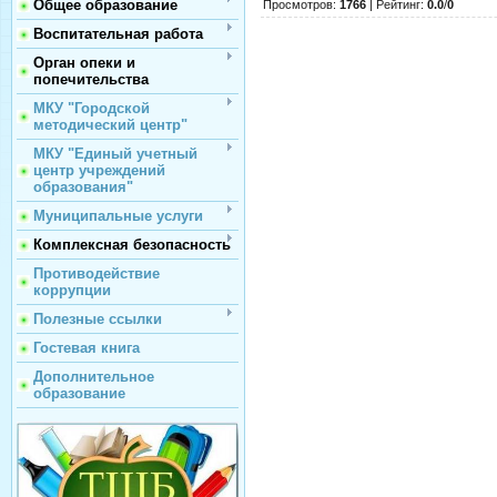
Общее образование
Просмотров
:
1766
|
Рейтинг
:
0.0
/
0
Воспитательная работа
Орган опеки и
попечительства
МКУ "Городской
методический центр"
МКУ "Единый учетный
центр учреждений
образования"
Муниципальные услуги
Комплексная безопасность
Противодействие
коррупции
Полезные ссылки
Гостевая книга
Дополнительное
образование