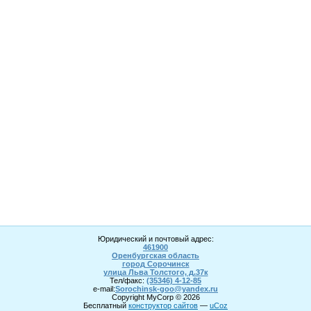
Юридический и почтовый адрес:
461900
Оренбургская область
город Сорочинск
улица Льва Толстого, д.37к
Тел/факс:
(35346) 4-1
2
-85
e-mail:
Sorochinsk
-goo@yandex.ru
Copyright MyCorp © 2026
Бесплатный
конструктор сайтов
—
uCoz