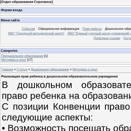
[
Отдел образования Сорочинск
]
Форма входа
Меню сайта
События
Официальная информация
План работы
Дошкольное обр
МКУ "Городской методический центр"
МКУ "Единый учетный центр учреждений 
Полезные ссылки
Гост
Categories
Предшкольное образование
[1]
Методика и опыт
[17]
Главная
»
Статьи
»
Дошкольное образование
»
Методика и опыт
Реализация прав ребенка в дошкольном образовательном учреждении
В дошкольном образовате
право ребенка на образован
С позиции Конвенции право
следующие аспекты:
• Возможность посещать обр