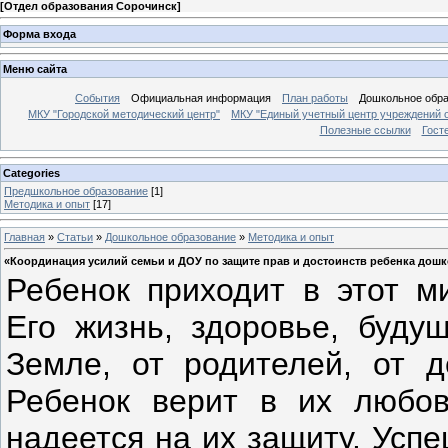
[
Отдел образования Сорочинск
]
Форма входа
Меню сайта
События
Официальная информация
План работы
Дошкольное обр
МКУ "Городской методический центр"
МКУ "Единый учетный центр учреждений 
Полезные ссылки
Гост
Categories
Предшкольное образование
[1]
Методика и опыт
[17]
Главная
»
Статьи
»
Дошкольное образование
»
Методика и опыт
«Координация усилий семьи и ДОУ по защите прав и достоинств ребенка дош
Ребенок приходит в этот 
Его жизнь, здоровье, буду
Земле, от родителей, от д
Ребенок верит в их любо
надеется на их защиту. Усп