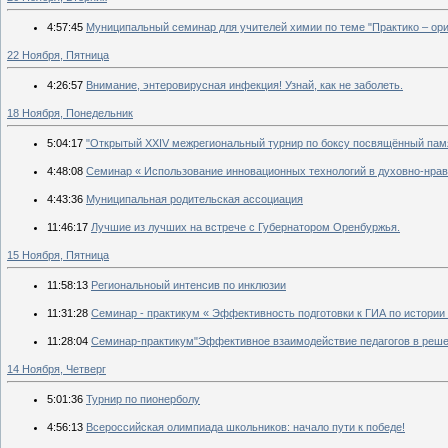
4:57:45
Муниципальный семинар для учителей химии по теме "Практико – ор
22 Ноября, Пятница
4:26:57
Внимание, энтеровирусная инфекция! Узнай, как не заболеть.
18 Ноября, Понедельник
5:04:17
"Открытый XXIV межрегиональный турнир по боксу посвящённый памя
4:48:08
Семинар « Использование инновационных технологий в духовно-нрав
4:43:36
Муниципальная родительская ассоциация
11:46:17
Лучшие из лучших на встрече с Губернатором Оренбуржья.
15 Ноября, Пятница
11:58:13
Региональноый интенсив по инклюзии
11:31:28
Семинар - практикум « Эффективность подготовки к ГИА по истории
11:28:04
Семинар-практикум"Эффективное взаимодействие педагогов в реш
14 Ноября, Четверг
5:01:36
Турнир по пионерболу
4:56:13
Всероссийская олимпиада школьников: начало пути к победе!