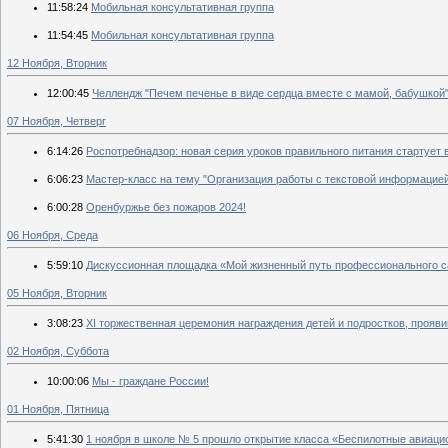
11:58:24
Мобильная консультативная группа
11:54:45
Мобильная консультативная группа
12 Ноября, Вторник
12:00:45
Челлендж "Печем печенье в виде сердца вместе с мамой, бабушкой
07 Ноября, Четверг
6:14:26
Роспотребнадзор: новая серия уроков правильного питания стартует 
6:06:23
Мастер-класс на тему "Организация работы с текстовой информацией
6:00:28
Оренбуржье без пожаров 2024!
06 Ноября, Среда
5:59:10
Дискуссионная площадка «Мой жизненный путь профессионального с
05 Ноября, Вторник
3:08:23
XI торжественная церемония награждения детей и подростков, проя
02 Ноября, Суббота
10:00:06
Мы - граждане России!
01 Ноября, Пятница
5:41:30
1 ноября в школе № 5 прошло открытие класса «Беспилотные авиац