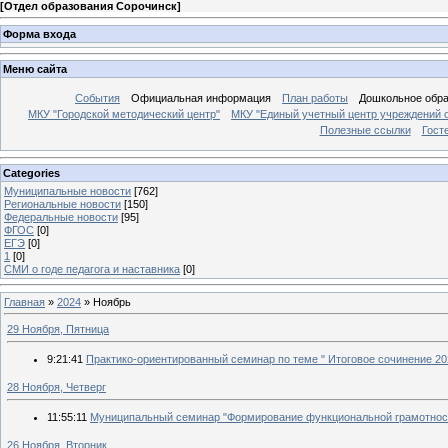
[
Отдел образования Сорочинск
]
Форма входа
Меню сайта
События
Официальная информация
План работы
Дошкольное обр
МКУ "Городской методический центр"
МКУ "Единый учетный центр учреждений 
Полезные ссылки
Гост
Categories
Муниципальные новости
[762]
Региональные новости
[150]
Федеральные новости
[95]
ФГОС
[0]
ЕГЭ
[0]
1
[0]
СМИ о годе педагога и наставника
[0]
Главная
»
2024
»
Ноябрь
29 Ноября, Пятница
9:21:41
Практико-ориентированный семинар по теме " Итоговое сочинение 20
28 Ноября, Четверг
11:55:11
Муниципальный семинар "Формирование функциональной грамотност
26 Ноября, Вторник