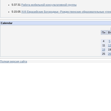
5:37:31
Работа мобильной консультативной группы
5:15:05
XVII Евразийские Богородице -Рождественские образовательные чтен
Calendar
Пн
Вт
4
5
11
12
18
19
25
26
Полная версия сайта