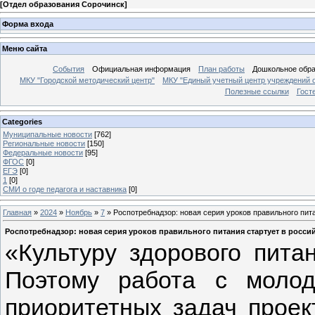
[
Отдел образования Сорочинск
]
Форма входа
Меню сайта
События
Официальная информация
План работы
Дошкольное обр
МКУ "Городской методический центр"
МКУ "Единый учетный центр учреждений 
Полезные ссылки
Гост
Categories
Муниципальные новости
[762]
Региональные новости
[150]
Федеральные новости
[95]
ФГОС
[0]
ЕГЭ
[0]
1
[0]
СМИ о годе педагога и наставника
[0]
Главная
»
2024
»
Ноябрь
»
7
» Роспотребнадзор: новая серия уроков правильного пит
Роспотребнадзор: новая серия уроков правильного питания стартует в росси
«Культуру здорового пита
Поэтому работа с моло
приоритетных задач проек