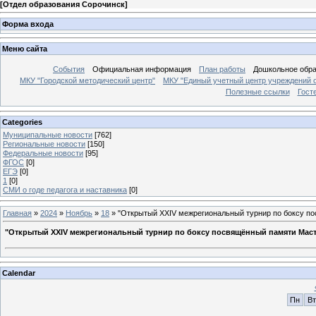
[
Отдел образования Сорочинск
]
Форма входа
Меню сайта
События
Официальная информация
План работы
Дошкольное обр
МКУ "Городской методический центр"
МКУ "Единый учетный центр учреждений 
Полезные ссылки
Гост
Categories
Муниципальные новости
[762]
Региональные новости
[150]
Федеральные новости
[95]
ФГОС
[0]
ЕГЭ
[0]
1
[0]
СМИ о годе педагога и наставника
[0]
Главная
»
2024
»
Ноябрь
»
18
» "Открытый XXIV межрегиональный турнир по боксу п
"Открытый XXIV межрегиональный турнир по боксу посвящённый памяти Маст
Calendar
Пн
Вт