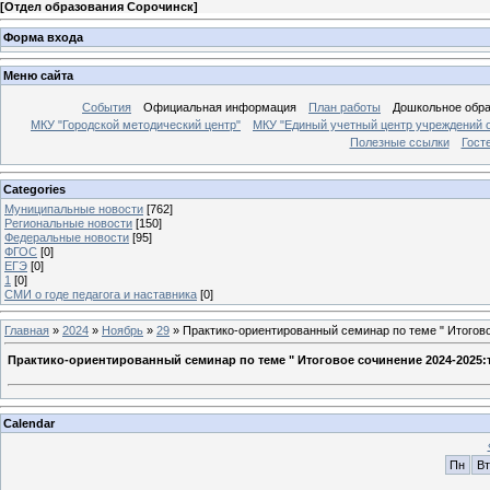
[
Отдел образования Сорочинск
]
Форма входа
Меню сайта
События
Официальная информация
План работы
Дошкольное обр
МКУ "Городской методический центр"
МКУ "Единый учетный центр учреждений 
Полезные ссылки
Гост
Categories
Муниципальные новости
[762]
Региональные новости
[150]
Федеральные новости
[95]
ФГОС
[0]
ЕГЭ
[0]
1
[0]
СМИ о годе педагога и наставника
[0]
Главная
»
2024
»
Ноябрь
»
29
» Практико-ориентированный семинар по теме " Итогово
Практико-ориентированный семинар по теме " Итоговое сочинение 2024-2025:
Calendar
Пн
Вт