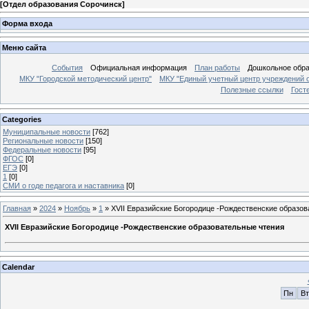
[
Отдел образования Сорочинск
]
Форма входа
Меню сайта
События
Официальная информация
План работы
Дошкольное обр
МКУ "Городской методический центр"
МКУ "Единый учетный центр учреждений 
Полезные ссылки
Гост
Categories
Муниципальные новости
[762]
Региональные новости
[150]
Федеральные новости
[95]
ФГОС
[0]
ЕГЭ
[0]
1
[0]
СМИ о годе педагога и наставника
[0]
Главная
»
2024
»
Ноябрь
»
1
» XVII Евразийские Богородице -Рождественские образо
XVII Евразийские Богородице -Рождественские образовательные чтения
Calendar
Пн
Вт