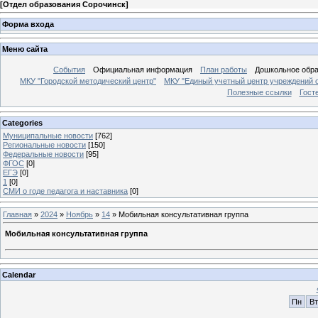
[
Отдел образования Сорочинск
]
Форма входа
Меню сайта
События
Официальная информация
План работы
Дошкольное обр
МКУ "Городской методический центр"
МКУ "Единый учетный центр учреждений 
Полезные ссылки
Гост
Categories
Муниципальные новости
[762]
Региональные новости
[150]
Федеральные новости
[95]
ФГОС
[0]
ЕГЭ
[0]
1
[0]
СМИ о годе педагога и наставника
[0]
Главная
»
2024
»
Ноябрь
»
14
» Мобильная консультативная группа
Мобильная консультативная группа
Calendar
Пн
Вт