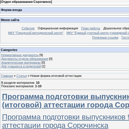
[
Отдел образования Сорочинск
]
Форма входа
Меню сайта
События
Официальная информация
План работы
Дошкольное обр
МКУ "Городской методический центр"
МКУ "Единый учетный центр учреждений 
Полезные ссылки
Гост
Categories
Нормативные документы
[9]
Документы отдела образования
[0]
Аналитические материалы
[0]
Для учащихся и родителей
[1]
Главная
»
Статьи
» Новая форма итоговой аттестации
В разделе материалов
:
10
Показано материалов
:
1-10
Программа подготовки выпускнико
(итоговой) аттестации города Со
Программа подготовки выпускников 9
аттестации города Сорочинска