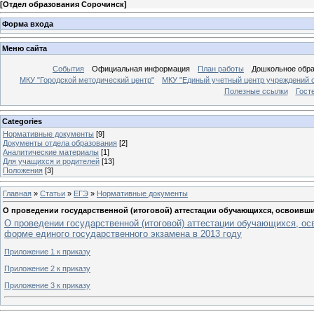
[
Отдел образования Сорочинск
]
Форма входа
Меню сайта
События
Официальная информация
План работы
Дошкольное обр
МКУ "Городской методический центр"
МКУ "Единый учетный центр учреждений 
Полезные ссылки
Гост
Categories
Нормативные документы
[9]
Документы отдела образования
[2]
Аналитические материалы
[1]
Для учащихся и родителей
[13]
Положения
[3]
Главная
»
Статьи
»
ЕГЭ
»
Нормативные документы
О проведении государственной (итоговой) аттестации обучающихся, освоивш
О проведении государственной (итоговой) аттестации обучающихся, ос
форме единого государственного экзамена в 2013 году
Приложение 1 к приказу
Приложение 2 к приказу
Приложение 3 к приказу