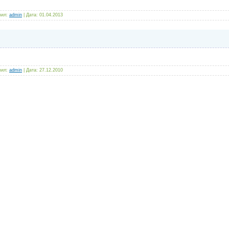
вил:
admin
| Дата:
01.04.2013
вил:
admin
| Дата:
27.12.2010