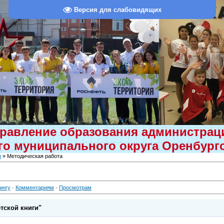
Версия для слабовидящих
равление образования администра
о муниципального округа Оренбург
и
» Методическая работа
ингу
·
Комментариям
·
Просмотрам
тской книги"