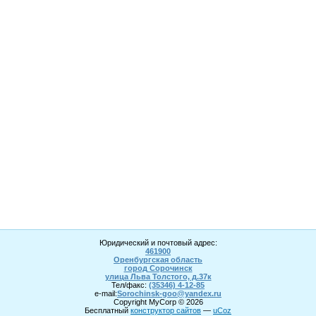
Юридический и почтовый адрес:
461900
Оренбургская область
город Сорочинск
улица Льва Толстого, д.37к
Тел/факс:
(35346) 4-1
2
-85
e-mail:
Sorochinsk
-goo@yandex.ru
Copyright MyCorp © 2026
Бесплатный
конструктор сайтов
—
uCoz