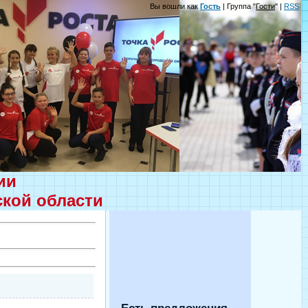
Вы вошли как
Гость
| Группа "
Гости
" |
RSS
ции
ской области