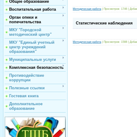
Общее образование
Воспитательная работа
Методическая работа
| Просмотров: 1746 | Доба
Орган опеки и
попечительства
Статистические наблюдения
МКУ "Городской
методический центр"
МКУ "Единый учетный
Методическая работа
| Просмотров: 1588 | Доба
центр учреждений
образования"
Муниципальные услуги
Комплексная безопасность
Противодействие
коррупции
Полезные ссылки
Гостевая книга
Дополнительное
образование