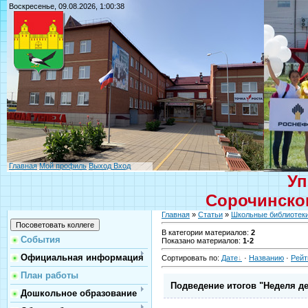
Воскресенье, 09.08.2026, 1:00:38
Главная
Мой профиль
Выход
Вход
Уп
Сорочинског
Главная
»
Статьи
»
Школьные библиотек
В категории материалов
:
2
События
Показано материалов
:
1-2
Официальная информация
Сортировать по
:
Дате
·
Названию
·
Рейт
План работы
Подведение итогов "Неделя де
Дошкольное образование