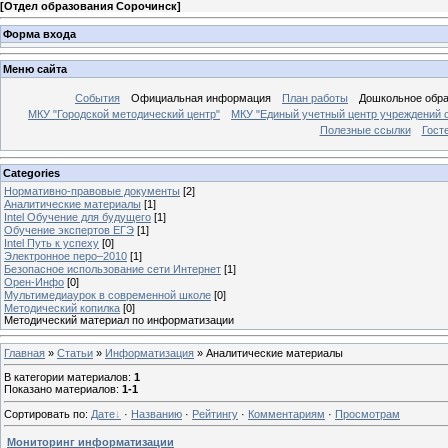
[
Отдел образования Сорочинск
]
Форма входа
Меню сайта
События
Официальная информация
План работы
Дошкольное обр
МКУ "Городской методический центр"
МКУ "Единый учетный центр учреждений 
Полезные ссылки
Гост
Categories
Нормативно-правовые документы
[2]
Аналитические материалы
[1]
Intel Обучение для будущего
[1]
Обучение экспертов ЕГЭ
[1]
Intel Путь к успеху
[0]
Электронное перо–2010
[1]
Безопасное использование сети Интернет
[1]
Орен-Инфо
[0]
Мультимедиаурок в современной школе
[0]
Методический копилка
[0]
Методический материал по информатизации
Главная
»
Статьи
»
Информатизация
» Аналитические материалы
В категории материалов
:
1
Показано материалов
:
1-1
Сортировать по
:
Дате
·
Названию
·
Рейтингу
·
Комментариям
·
Просмотрам
Мониторинг информатизации