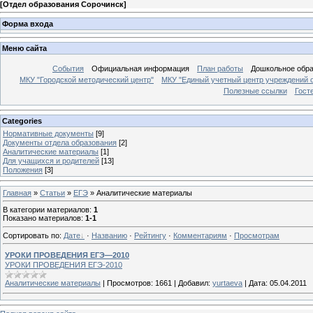
[
Отдел образования Сорочинск
]
Форма входа
Меню сайта
События
Официальная информация
План работы
Дошкольное обр
МКУ "Городской методический центр"
МКУ "Единый учетный центр учреждений 
Полезные ссылки
Гост
Categories
Нормативные документы
[9]
Документы отдела образования
[2]
Аналитические материалы
[1]
Для учащихся и родителей
[13]
Положения
[3]
Главная
»
Статьи
»
ЕГЭ
» Аналитические материалы
В категории материалов
:
1
Показано материалов
:
1-1
Сортировать по
:
Дате
·
Названию
·
Рейтингу
·
Комментариям
·
Просмотрам
УРОКИ ПРОВЕДЕНИЯ ЕГЭ—2010
УРОКИ ПРОВЕДЕНИЯ ЕГЭ-2010
Аналитические материалы
|
Просмотров:
1661
|
Добавил:
yurtaeva
|
Дата:
05.04.2011