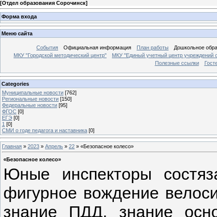
[
Отдел образования Сорочинск
]
Форма входа
Меню сайта
События
Официальная информация
План работы
Дошкольное обр
МКУ "Городской методический центр"
МКУ "Единый учетный центр учреждений 
Полезные ссылки
Гост
Categories
Муниципальные новости
[762]
Региональные новости
[150]
Федеральные новости
[95]
ФГОС
[0]
ЕГЭ
[0]
1
[0]
СМИ о годе педагога и наставника
[0]
Главная
»
2023
»
Апрель
»
22
» «Безопасное колесо»
«Безопасное колесо»
Юные инспекторы состяз
фигурное вождение велоси
знание ПДД, знание осн