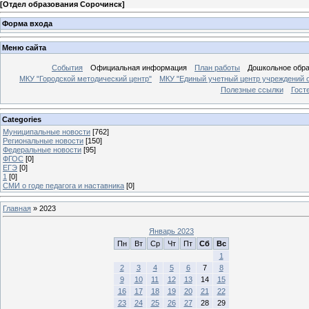
[
Отдел образования Сорочинск
]
Форма входа
Меню сайта
События
Официальная информация
План работы
Дошкольное обр
МКУ "Городской методический центр"
МКУ "Единый учетный центр учреждений 
Полезные ссылки
Гост
Categories
Муниципальные новости
[762]
Региональные новости
[150]
Федеральные новости
[95]
ФГОС
[0]
ЕГЭ
[0]
1
[0]
СМИ о годе педагога и наставника
[0]
Главная
»
2023
Январь 2023
Пн
Вт
Ср
Чт
Пт
Сб
Вс
1
2
3
4
5
6
7
8
9
10
11
12
13
14
15
16
17
18
19
20
21
22
23
24
25
26
27
28
29