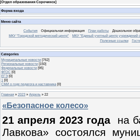
[
Отдел образования Сорочинск
]
Форма входа
Меню сайта
События
Официальная информация
План работы
Дошкольное обр
МКУ "Городской методический центр"
МКУ "Единый учетный центр учреждений 
Полезные ссылки
Гост
Categories
Муниципальные новости
[762]
Региональные новости
[150]
Федеральные новости
[95]
ФГОС
[0]
ЕГЭ
[0]
1
[0]
СМИ о годе педагога и наставника
[0]
Главная
»
2023
»
Апрель
»
22
«Безопасное колесо»
21 апреля 2023 года
на б
Лавкова» состоялся муни