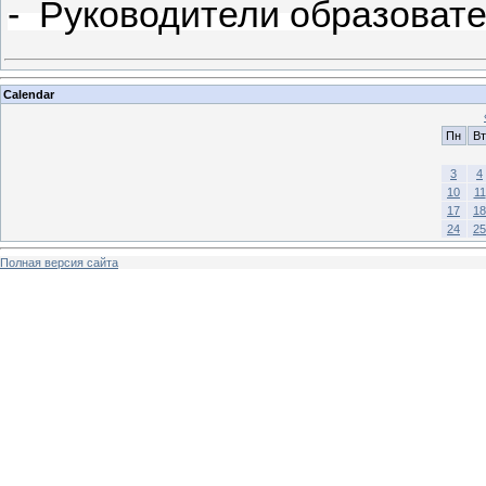
- Руководители образоват
Calendar
Пн
Вт
3
4
10
11
17
18
24
25
Полная версия сайта