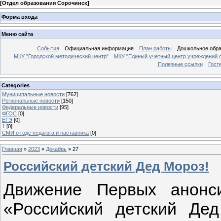
[
Отдел образования Сорочинск
]
Форма входа
Меню сайта
События
Официальная информация
План работы
Дошкольное обр
МКУ "Городской методический центр"
МКУ "Единый учетный центр учреждений 
Полезные ссылки
Гост
Categories
Муниципальные новости
[762]
Региональные новости
[150]
Федеральные новости
[95]
ФГОС
[0]
ЕГЭ
[0]
1
[0]
СМИ о годе педагога и наставника
[0]
Главная
»
2023
»
Декабрь
»
27
Российский детский Дед Мороз!
Движение Первых анонс
«Российский детский Де