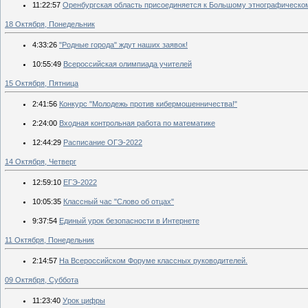
11:22:57
Оренбургская область присоединяется к Большому этнографическом
18 Октября, Понедельник
4:33:26
"Родные города" ждут наших заявок!
10:55:49
Всероссийская олимпиада учителей
15 Октября, Пятница
2:41:56
Конкурс "Молодежь против кибермошенничества!"
2:24:00
Входная контрольная работа по математике
12:44:29
Расписание ОГЭ-2022
14 Октября, Четверг
12:59:10
ЕГЭ-2022
10:05:35
Классный час "Слово об отцах"
9:37:54
Единый урок безопасности в Интернете
11 Октября, Понедельник
2:14:57
На Всероссийском Форуме классных руководителей.
09 Октября, Суббота
11:23:40
Урок цифры