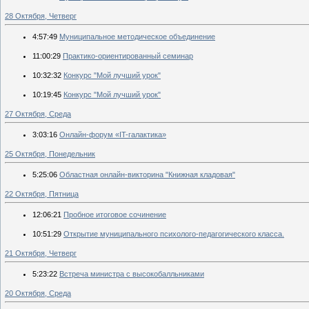
28 Октября, Четверг
4:57:49
Муниципальное методическое объединение
11:00:29
Практико-ориентированный семинар
10:32:32
Конкурс "Мой лучший урок"
10:19:45
Конкурс "Мой лучший урок"
27 Октября, Среда
3:03:16
Онлайн-форум «IT-галактика»
25 Октября, Понедельник
5:25:06
Областная онлайн-викторина "Книжная кладовая"
22 Октября, Пятница
12:06:21
Пробное итоговое сочинение
10:51:29
Открытие муниципального психолого-педагогического класса.
21 Октября, Четверг
5:23:22
Встреча министра с высокобалльниками
20 Октября, Среда