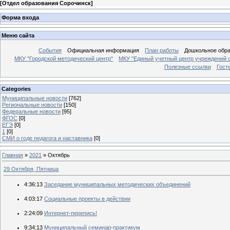
[
Отдел образования Сорочинск
]
Форма входа
Меню сайта
События
Официальная информация
План работы
Дошкольное обр
МКУ "Городской методический центр"
МКУ "Единый учетный центр учреждений 
Полезные ссылки
Гост
Categories
Муниципальные новости
[762]
Региональные новости
[150]
Федеральные новости
[95]
ФГОС
[0]
ЕГЭ
[0]
1
[0]
СМИ о годе педагога и наставника
[0]
Главная
»
2021
»
Октябрь
29 Октября, Пятница
4:36:13
Заседание муниципальных методических объединений
4:03:17
Социальные проекты в действии
2:24:09
Интернет-перепись!
9:34:13
Муниципальный семинар-практикум