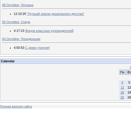
08 Октября, Пятница
12:10:20
"Лучший знаток дошкольного детства"
06 Октября, Среда
4:17:23
Форум классных руководителей
04 Октября, Понедельник
4:50:53
С днем учителя!
Calendar
Пн
Вт
4
5
11
12
18
19
25
26
Полная версия сайта