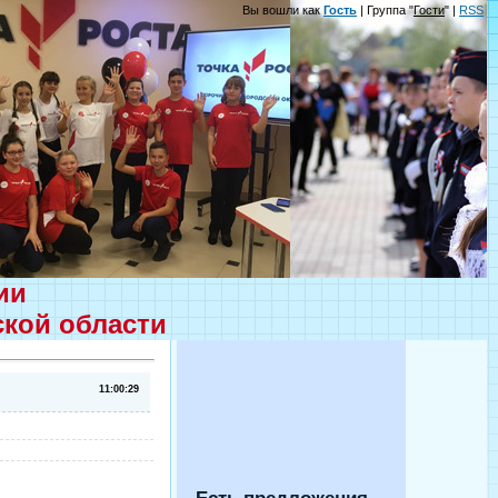
Вы вошли как
Гость
| Группа "
Гости
" |
RSS
ции
ской области
11:00:29