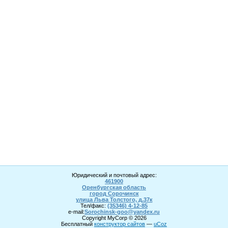
Юридический и почтовый адрес:
461900
Оренбургская область
город Сорочинск
улица Льва Толстого, д.37к
Тел/факс:
(35346) 4-1
2
-85
e-mail:
Sorochinsk
-goo@yandex.ru
Copyright MyCorp © 2026
Бесплатный
конструктор сайтов
—
uCoz