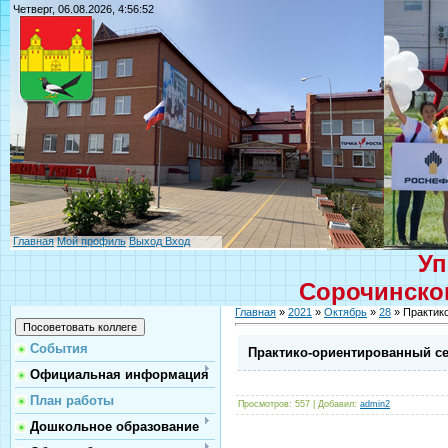
Четверг, 06.08.2026, 4:56:52
Главная
Мой профиль
Выход
Вход
Уп
Сорочинског
Главная
»
2021
»
Октябрь
»
28
» Практик
События
Практико-ориентированный с
Официальная информация
План работы
Просмотров
: 557 |
Добавил
:
admin2
Дошкольное образование