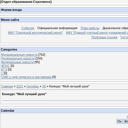
[
Отдел образования Сорочинск
]
Форма входа
Меню сайта
События
Официальная информация
План работы
Дошкольное обр
МКУ "Городской методический центр"
МКУ "Единый учетный центр учреждений 
Полезные ссылки
Гост
Categories
Муниципальные новости
[762]
Региональные новости
[150]
Федеральные новости
[95]
ФГОС
[0]
ЕГЭ
[0]
1
[0]
СМИ о годе педагога и наставника
[0]
Главная
»
2021
»
Октябрь
»
28
» Конкурс "Мой лучший урок"
Конкурс "Мой лучший урок"
Calendar
Пн
Вт