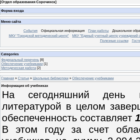
[
Отдел образования Сорочинск
]
Форма входа
Меню сайта
События
Официальная информация
План работы
Дошкольное обр
МКУ "Городской методический центр"
МКУ "Единый учетный центр учреждений 
Полезные ссылки
Гост
Categories
Федеральный перечень
[8]
Обеспечение учебниками
[1]
Методическая работа
[2]
Главная
»
Статьи
»
Школьные библиотеки
»
Обеспечение учебниками
Информация об учебниках
На сегодняшний день к
литературой в целом заве
обеспеченность составляет
В этом году за счет обла