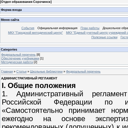
[
Отдел образования Сорочинск
]
Форма входа
Меню сайта
События
Официальная информация
План работы
Дошкольное обр
МКУ "Городской методический центр"
МКУ "Единый учетный центр учреждений 
Полезные ссылки
Гост
Categories
Федеральный перечень
[8]
Обеспечение учебниками
[1]
Методическая работа
[2]
Главная
»
Статьи
»
Школьные библиотеки
»
Федеральный перечень
АДМИНИСТРАТИВНЫЙ РЕГЛАМЕНТ
I. Общие положения
1. Административный регламен
Российской Федерации по ис
«Самостоятельно принимает нор
ежегодно на основе эксперти
рекомендованных (допущенных) к и