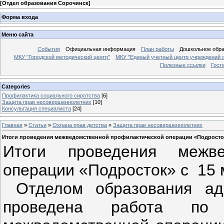
[
Отдел образования Сорочинск
]
Форма входа
Меню сайта
События
Официальная информация
План работы
Дошкольное обр
МКУ "Городской методический центр"
МКУ "Единый учетный центр учреждений 
Полезные ссылки
Гост
Categories
Профилактика социального сиротства
[6]
Защита прав несовершеннолетних
[10]
Консультация специалиста
[24]
Главная
»
Статьи
»
Охрана прав детства
»
Защита прав несовершеннолетних
Итоги проведения межведомственной профилактической операции «Подросто
Итоги проведения межве
операции «Подросток» с 15 м
Отделом образования адм
проведена работа по 