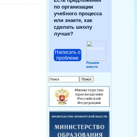
Есть предложения
по организации
учебного процесса
или знаете, как
сделать школу
лучше?
Написать о
проблеме
Решаем
вместе