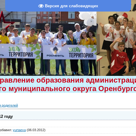
Версия для слабовидящих
равление образования администра
о муниципального округа Оренбург
и родителей
2 году
обавил
:
yurtaeva
(06.03.2012)