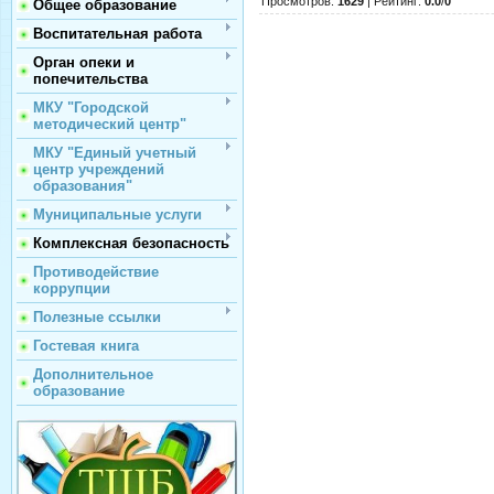
Просмотров
:
1629
|
Рейтинг
:
0.0
/
0
Общее образование
Воспитательная работа
Орган опеки и
попечительства
МКУ "Городской
методический центр"
МКУ "Единый учетный
центр учреждений
образования"
Муниципальные услуги
Комплексная безопасность
Противодействие
коррупции
Полезные ссылки
Гостевая книга
Дополнительное
образование