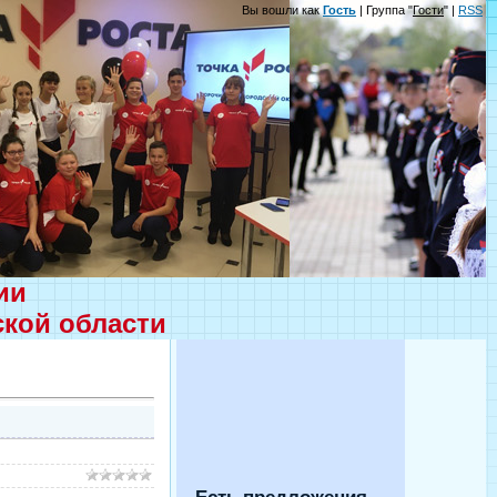
Вы вошли как
Гость
| Группа "
Гости
" |
RSS
ции
ской области