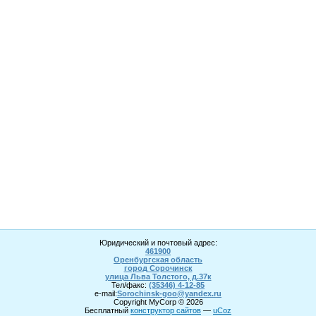
Юридический и почтовый адрес:
461900
Оренбургская область
город Сорочинск
улица Льва Толстого, д.37к
Тел/факс:
(35346) 4-1
2
-85
e-mail:
Sorochinsk
-goo@yandex.ru
Copyright MyCorp © 2026
Бесплатный
конструктор сайтов
—
uCoz