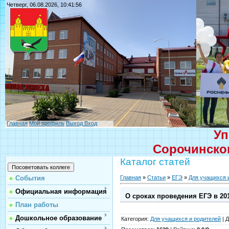
Четверг, 06.08.2026, 10:41:56
Главная
Мой профиль
Выход
Вход
Уп
Сорочинског
Каталог статей
Главная
»
Статьи
»
ЕГЭ
»
Для учащихся 
События
Официальная информация
О сроках проведения ЕГЭ в 201
План работы
Дошкольное образование
Категория
:
Для учащихся и родителей
|
Д