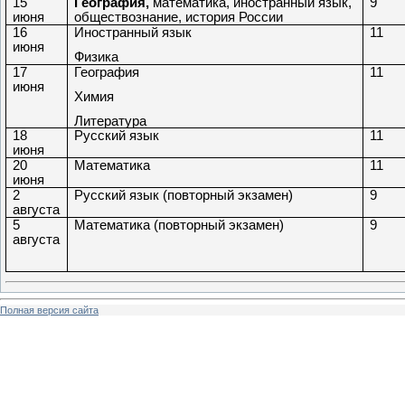
15
География,
математика, иностранный язык,
9
июня
обществознание, история России
16
Иностранный язык
11
июня
Физика
17
География
11
июня
Химия
Литература
18
Русский язык
11
июня
20
Математика
11
июня
2
Русский язык (повторный экзамен)
9
августа
5
Математика (повторный экзамен)
9
августа
Полная версия сайта