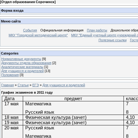
[
Отдел образования Сорочинск
]
Форма входа
Меню сайта
События
Официальная информация
План работы
Дошкольное обр
МКУ "Городской методический центр"
МКУ "Единый учетный центр учреждений 
Полезные ссылки
Гост
Categories
Нормативные документы
[9]
Документы отдела образования
[2]
Аналитические материалы
[1]
Для учащихся и родителей
[13]
Положения
[3]
Главная
»
Статьи
»
ЕГЭ
»
Для учащихся и родителей
График экзаменов в 2011 году
Дата
предмет
клас
17 мая
Математика
7
Русский язык
8
18 мая
Физическая культура (зачет)
4,10
19 мая
Физическая культура (зачет)
4,10
20 мая
Русский язык
7
Математика
8